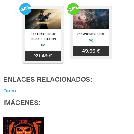
-50%
-28%
007 FIRST LIGHT
CRIMSON DESERT
DELUXE EDITION
PC
PC
49.99 €
39.49 €
ENLACES RELACIONADOS:
Fuente
IMÁGENES: