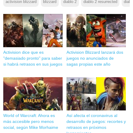
activision blizzard
blizzard
diablo 2
diablo 2 resurrected
diablo
Activision dice que es
Activision Blizzard lanzará dos
"demasiado pronto" para saber
juegos no anunciados de
si habrá retrasos en sus juegos
sagas propias este año
World of Warcraft: Ahora es
Así afecta el coronavirus al
más accesible pero menos
desarrollo de juegos: recortes y
social, según Mike Morhaime
retrasos en próximos