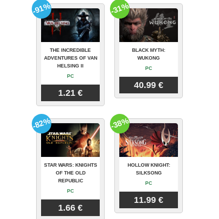
-91%
-31%
THE INCREDIBLE
BLACK MYTH:
ADVENTURES OF VAN
WUKONG
HELSING II
PC
PC
40.99 €
1.21 €
-82%
-38%
STAR WARS: KNIGHTS
HOLLOW KNIGHT:
OF THE OLD
SILKSONG
REPUBLIC
PC
PC
11.99 €
1.66 €