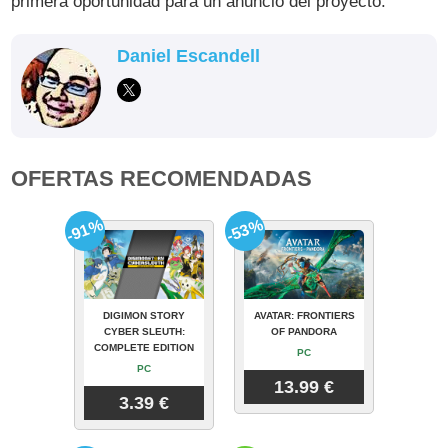
primera oportunidad para un anuncio del proyecto.
Daniel Escandell
OFERTAS RECOMENDADAS
-91%
-53%
DIGIMON STORY
AVATAR: FRONTIERS
CYBER SLEUTH:
OF PANDORA
COMPLETE EDITION
PC
PC
13.99 €
3.39 €