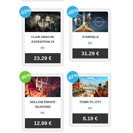
-53%
-55%
CLAIR OBSCUR:
STARFIELD
EXPEDITION 33
PC
PC
31.29 €
23.29 €
-35%
-67%
HOLLOW KNIGHT:
TOWN TO CITY
SILKSONG
PC
PC
8.19 €
12.99 €