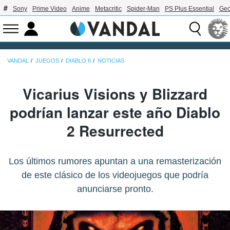
Sony
Prime Video
Anime
Metacritic
Spider-Man
PS Plus Essential
Geo
VANDAL
JUEGOS
DIABLO II
NOTICIAS
Vicarius Visions y Blizzard
podrían lanzar este año Diablo
2 Resurrected
Los últimos rumores apuntan a una remasterización
de este clásico de los videojuegos que podría
anunciarse pronto.