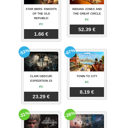
STAR WARS: KNIGHTS
INDIANA JONES AND
OF THE OLD
THE GREAT CIRCLE
REPUBLIC
PC
PC
52.39 €
1.66 €
-53%
-67%
CLAIR OBSCUR:
TOWN TO CITY
EXPEDITION 33
PC
PC
8.19 €
23.29 €
-31%
-28%