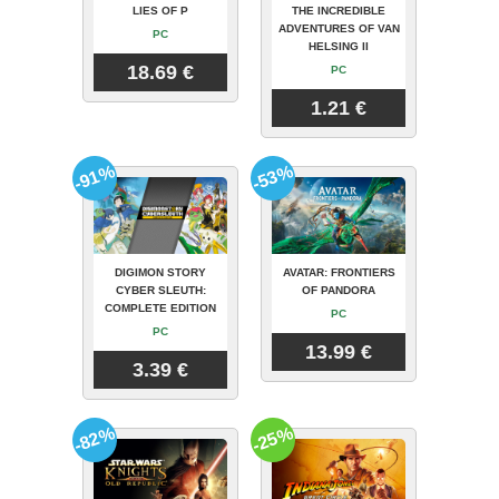
LIES OF P
THE INCREDIBLE
ADVENTURES OF VAN
PC
HELSING II
18.69 €
PC
1.21 €
-91%
-53%
DIGIMON STORY
AVATAR: FRONTIERS
CYBER SLEUTH:
OF PANDORA
COMPLETE EDITION
PC
PC
13.99 €
3.39 €
-82%
-25%