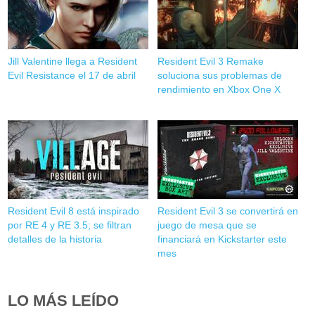
Jill Valentine llega a Resident
Resident Evil 3 Remake
Evil Resistance el 17 de abril
soluciona sus problemas de
rendimiento en Xbox One X
Resident Evil 8 está inspirado
Resident Evil 3 se convertirá en
por RE 4 y RE 3.5; se filtran
juego de mesa que se
detalles de la historia
financiará en Kickstarter este
mes
LO MÁS LEÍDO