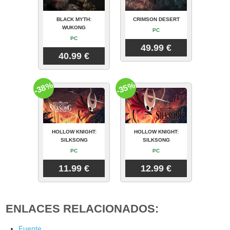
BLACK MYTH:
CRIMSON DESERT
WUKONG
PC
PC
49.99 €
40.99 €
-38%
-35%
HOLLOW KNIGHT:
HOLLOW KNIGHT:
SILKSONG
SILKSONG
PC
PC
11.99 €
12.99 €
ENLACES RELACIONADOS:
Fuente