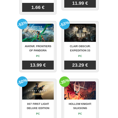
11.99 €
1.66 €
-53%
-53%
AVATAR: FRONTIERS
CLAIR OBSCUR:
OF PANDORA
EXPEDITION 33
PC
PC
13.99 €
23.29 €
-50%
-35%
007 FIRST LIGHT
HOLLOW KNIGHT:
DELUXE EDITION
SILKSONG
PC
PC