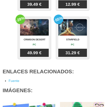
39.49 €
12.99 €
-28%
-55%
CRIMSON DESERT
STARFIELD
PC
PC
49.99 €
31.29 €
ENLACES RELACIONADOS:
Fuente
IMÁGENES: