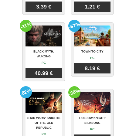
3.39 €
1.21 €
-31%
-67%
BLACK MYTH:
TOWN TO CITY
WUKONG
PC
PC
8.19 €
40.99 €
-82%
-38%
STAR WARS: KNIGHTS
HOLLOW KNIGHT:
OF THE OLD
SILKSONG
REPUBLIC
PC
PC