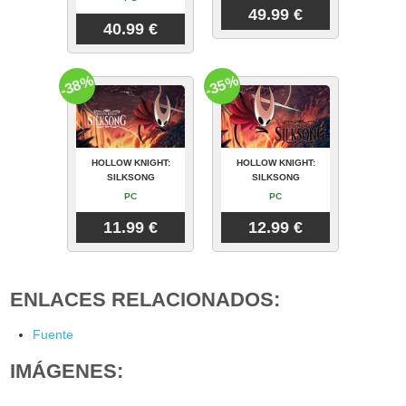
49.99 €
40.99 €
-38%
-35%
HOLLOW KNIGHT:
HOLLOW KNIGHT:
SILKSONG
SILKSONG
PC
PC
11.99 €
12.99 €
ENLACES RELACIONADOS:
Fuente
IMÁGENES: