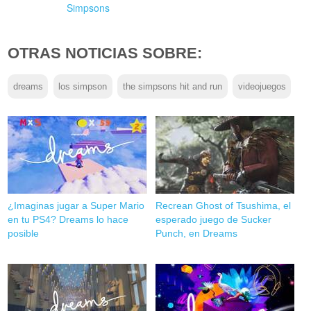
Simpsons
OTRAS NOTICIAS SOBRE:
dreams
los simpson
the simpsons hit and run
videojuegos
¿Imaginas jugar a Super Mario
Recrean Ghost of Tsushima, el
en tu PS4? Dreams lo hace
esperado juego de Sucker
posible
Punch, en Dreams