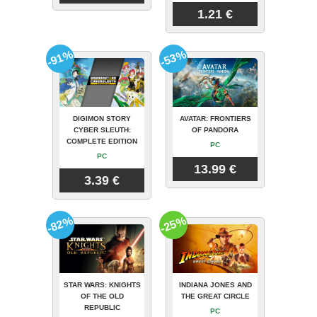
1.21 €
-91%
-53%
DIGIMON STORY
AVATAR: FRONTIERS
CYBER SLEUTH:
OF PANDORA
COMPLETE EDITION
PC
PC
13.99 €
3.39 €
-82%
-25%
STAR WARS: KNIGHTS
INDIANA JONES AND
OF THE OLD
THE GREAT CIRCLE
REPUBLIC
PC