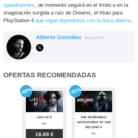
speedrunners
, de momento seguirá en el limbo o en la
imaginación surgida a raíz de
Dreams
, el título para
PlayStation 4
que sigue dejándonos con la boca abierta
.
Alberto González
REDACTOR
OFERTAS RECOMENDADAS
-68%
-91%
LIES OF P
THE INCREDIBLE
ADVENTURES OF VAN
PC
HELSING II
18.69 €
PC