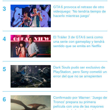
GTA 6 provoca el retraso de otro
videojuego: 'No tendría tiempo de
hacerlo mientras juego'
El Tráiler 3 de GTA 6 será como
una serie con gameplay y tendrá
sentido que se emita en Netflix
Dark Souls pudo ser exclusivo de
PlayStation, pero Sony cometió un
error del que no se arrepienten
Confirmado por Warner: 'Juego de
Tronos' prepara su primera
película con una de las mayores