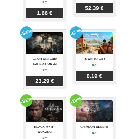
PC
52.39 €
1.66 €
-53%
-67%
CLAIR OBSCUR:
TOWN TO CITY
EXPEDITION 33
PC
PC
8.19 €
23.29 €
-31%
-28%
BLACK MYTH:
CRIMSON DESERT
WUKONG
PC
PC