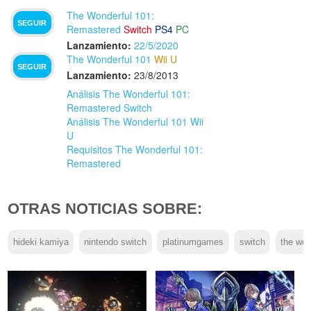
The Wonderful 101:
SEGUIR
Remastered
Switch
PS4
PC
Lanzamiento:
22/5/2020
The Wonderful 101
Wii U
SEGUIR
Lanzamiento:
23/8/2013
Análisis The Wonderful 101:
Remastered Switch
Análisis The Wonderful 101 Wii
U
Requisitos The Wonderful 101:
Remastered
OTRAS NOTICIAS SOBRE:
hideki kamiya
nintendo switch
platinumgames
switch
the won