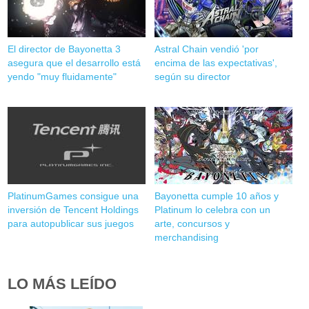
El director de Bayonetta 3
Astral Chain vendió 'por
asegura que el desarrollo está
encima de las expectativas',
yendo "muy fluidamente"
según su director
PlatinumGames consigue una
Bayonetta cumple 10 años y
inversión de Tencent Holdings
Platinum lo celebra con un
para autopublicar sus juegos
arte, concursos y
merchandising
LO MÁS LEÍDO