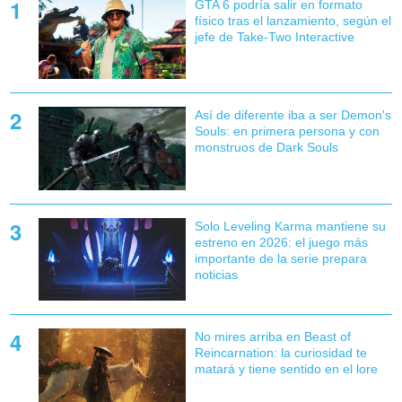
GTA 6 podría salir en formato
físico tras el lanzamiento, según el
jefe de Take-Two Interactive
Así de diferente iba a ser Demon's
Souls: en primera persona y con
monstruos de Dark Souls
Solo Leveling Karma mantiene su
estreno en 2026: el juego más
importante de la serie prepara
noticias
No mires arriba en Beast of
Reincarnation: la curiosidad te
matará y tiene sentido en el lore