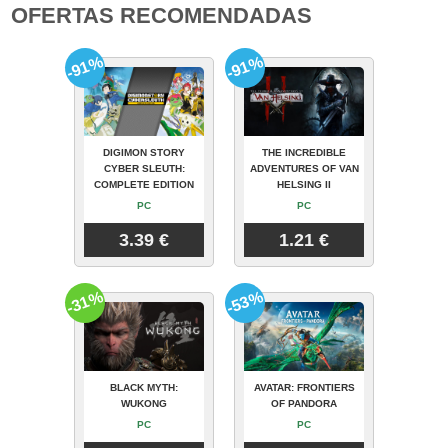
OFERTAS RECOMENDADAS
-91%
-91%
DIGIMON STORY
THE INCREDIBLE
CYBER SLEUTH:
ADVENTURES OF VAN
COMPLETE EDITION
HELSING II
PC
PC
3.39 €
1.21 €
-31%
-53%
BLACK MYTH:
AVATAR: FRONTIERS
WUKONG
OF PANDORA
PC
PC