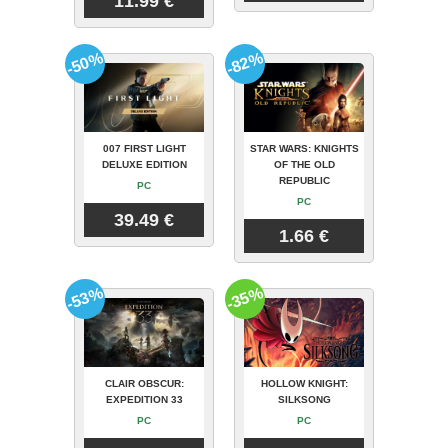
11.99 €
-50%
-82%
007 FIRST LIGHT
STAR WARS: KNIGHTS
DELUXE EDITION
OF THE OLD
REPUBLIC
PC
PC
39.49 €
1.66 €
-53%
-35%
CLAIR OBSCUR:
HOLLOW KNIGHT:
EXPEDITION 33
SILKSONG
PC
PC