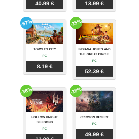
40.99 €
13.99 €
-67%
-25%
TOWN TO CITY
INDIANA JONES AND
THE GREAT CIRCLE
PC
PC
8.19 €
52.39 €
-38%
-28%
HOLLOW KNIGHT:
CRIMSON DESERT
SILKSONG
PC
PC
49.99 €