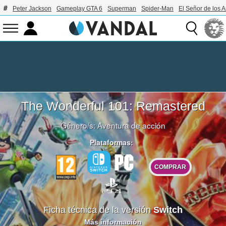
Peter Jackson
Gameplay GTA 6
Superman
Spider-Man
El Señor de los A
The Wonderful 101: Remastered
Género/s:
Aventura de acción
Plataformas:
COMPRAR
Ficha técnica de la versión
Switch
Más información