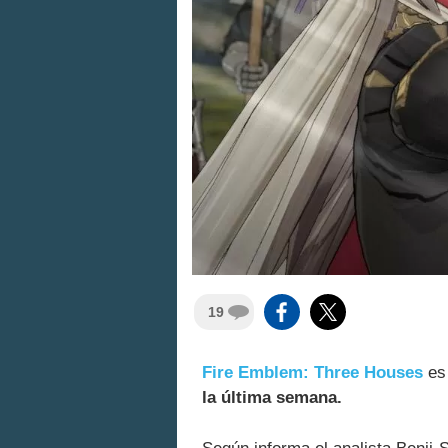
19
Fire Emblem: Three Houses
e
la última semana.