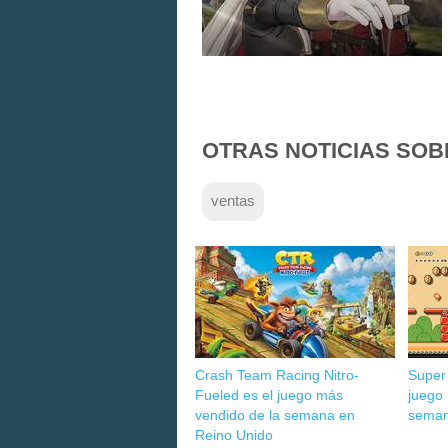
OTRAS NOTICIAS SOB
ventas
Crash Team Racing Nitro-
Super
Fueled es el juego más
juego
vendido de la semana en
seman
Reino Unido