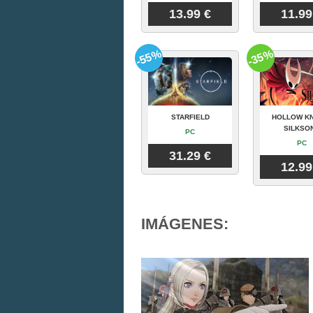
13.99 €
11.99
-55%
-35%
STARFIELD
HOLLOW KN
SILKSO
PC
PC
31.29 €
12.99
IMÁGENES: