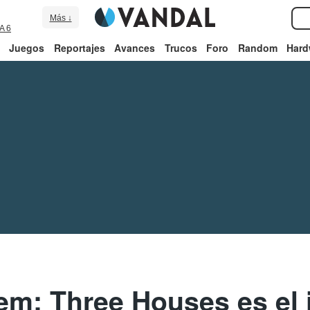
Más ↓
A 6
Juegos
Reportajes
Avances
Trucos
Foro
Random
Hard
em: Three Houses es el