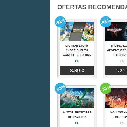
OFERTAS RECOMEND
-91%
-91%
DIGIMON STORY
THE INCRE
CYBER SLEUTH:
ADVENTURES
COMPLETE EDITION
HELSING
PC
PC
3.39 €
1.21
-53%
-38%
AVATAR: FRONTIERS
HOLLOW KN
OF PANDORA
SILKSO
PC
PC