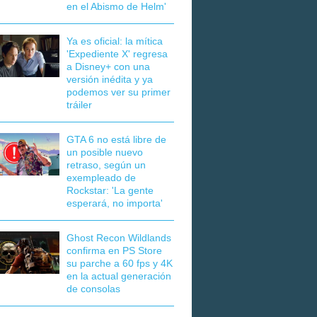
en el Abismo de Helm'
Ya es oficial: la mítica
'Expediente X' regresa
a Disney+ con una
versión inédita y ya
podemos ver su primer
tráiler
GTA 6 no está libre de
un posible nuevo
retraso, según un
exempleado de
Rockstar: 'La gente
esperará, no importa'
Ghost Recon Wildlands
confirma en PS Store
su parche a 60 fps y 4K
en la actual generación
de consolas