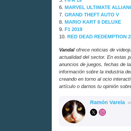
5.
FIFA 19
6.
MARVEL ULTIMATE ALLIAN
7.
GRAND THEFT AUTO V
8.
MARIO KART 8 DELUXE
9.
F1 2019
10.
RED DEAD REDEMPTION 2
Vandal
ofrece noticias de videoj
actualidad del sector. En estas 
anuncios de juegos, fechas de la
información sobre la industria de
creando en torno al ocio interact
artículo o darnos tu opinión sobr
Ramón Varela
R