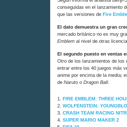
Según informa el analista Benji-
conseguidas en el lanzamiento 
que las versiones de
Fire Embl
El dato demuestra un gran cre
mercado británico no es muy gra
Emblem
al nivel de otras licenc
El segundo puesto en ventas e
Otro de los lanzamientos de los 
entrar entre los 40 juegos más 
anime por encima de la media; es
de
Naruto
o
Dragon Ball
.
1.
FIRE EMBLEM: THREE HOU
2.
WOLFENSTEIN: YOUNGBL
3.
CRASH TEAM RACING NIT
4.
SUPER MARIO MAKER 2