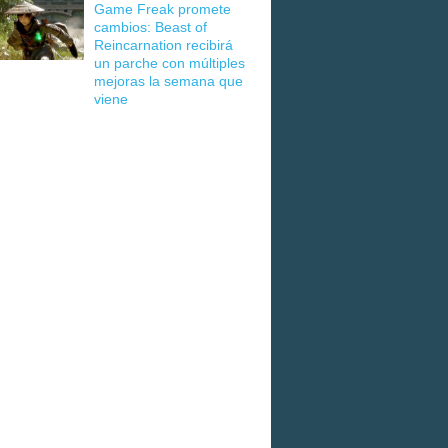
Game Freak promete
cambios: Beast of
Reincarnation recibirá
un parche con múltiples
mejoras la semana que
viene