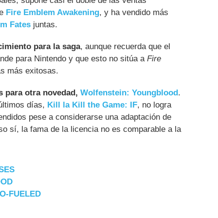
Sales, supone casi el doble de las ventas
de
Fire Emblem Awakening
, y ha vendido más
em Fates
juntas.
cimiento para la saga
, aunque recuerda que el
nde para Nintendo y que esto no sitúa a
Fire
ias más exitosas.
s para otra novedad,
Wolfenstein: Youngblood
.
últimos días,
Kill la Kill the Game: IF
, no logra
vendidos pese a considerarse una adaptación de
o sí, la fama de la licencia no es comparable a la
SES
OOD
RO-FUELED