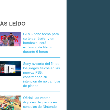
ÁS LEÍDO
GTA 6 tiene fecha para
su tercer tráiler y un
bombazo: será
exclusivo de Netflix
durante 6 horas
Sony avisaría del fin de
los juegos físicos en las
nuevas PS5,
confirmando su
intención de no cambiar
de planes
Oficial: las ventas
digitales de juegos en
consolas de Nintendo