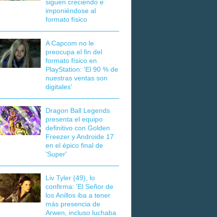
siguen creciendo e
imponiéndose al
formato físico
A Capcom no le
preocupa el fin del
formato físico en
PlayStation: 'El 90 % de
nuestras ventas son
digitales'
Dragon Ball Legends
presenta el equipo
definitivo con Golden
Freezer y Androide 17
en el épico final de
'Super'
Liv Tyler (49), lo
confirma: 'El Señor de
los Anillos iba a tener
más presencia de
Arwen, incluso luchaba