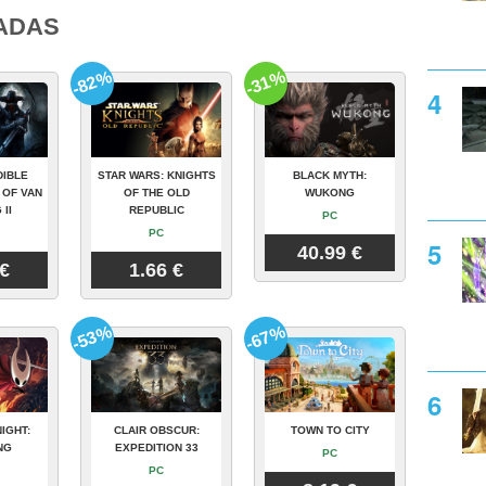
ADAS
-82%
-31%
DIBLE
STAR WARS: KNIGHTS
BLACK MYTH:
 OF VAN
OF THE OLD
WUKONG
 II
REPUBLIC
PC
PC
40.99 €
 €
1.66 €
-53%
-67%
IGHT:
CLAIR OBSCUR:
TOWN TO CITY
NG
EXPEDITION 33
PC
PC