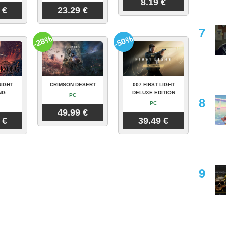
8.19 €
 €
23.29 €
-28%
-50%
IGHT:
CRIMSON DESERT
007 FIRST LIGHT
NG
DELUXE EDITION
PC
PC
49.99 €
 €
39.49 €