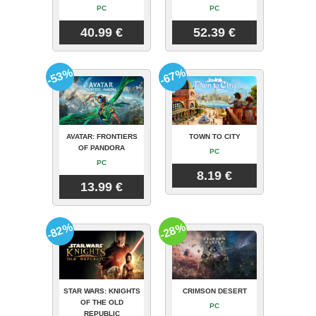
PC
PC
40.99 €
52.39 €
-53%
-67%
AVATAR: FRONTIERS
TOWN TO CITY
OF PANDORA
PC
PC
8.19 €
13.99 €
-82%
-28%
STAR WARS: KNIGHTS
CRIMSON DESERT
OF THE OLD
PC
REPUBLIC