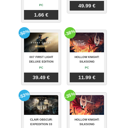
49.99 €
PC
1.66 €
-50%
-38%
007 FIRST LIGHT
HOLLOW KNIGHT:
DELUXE EDITION
SILKSONG
PC
PC
39.49 €
11.99 €
-53%
-35%
CLAIR OBSCUR:
HOLLOW KNIGHT:
EXPEDITION 33
SILKSONG