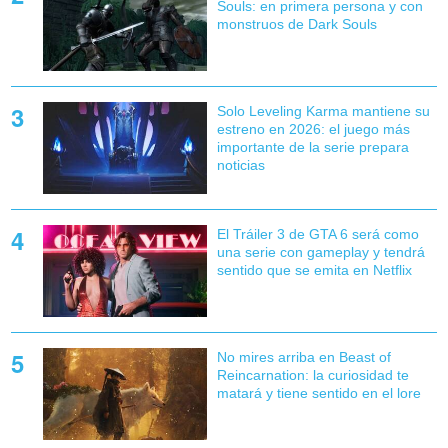
Souls: en primera persona y con
monstruos de Dark Souls
Solo Leveling Karma mantiene su
estreno en 2026: el juego más
importante de la serie prepara
noticias
El Tráiler 3 de GTA 6 será como
una serie con gameplay y tendrá
sentido que se emita en Netflix
No mires arriba en Beast of
Reincarnation: la curiosidad te
matará y tiene sentido en el lore