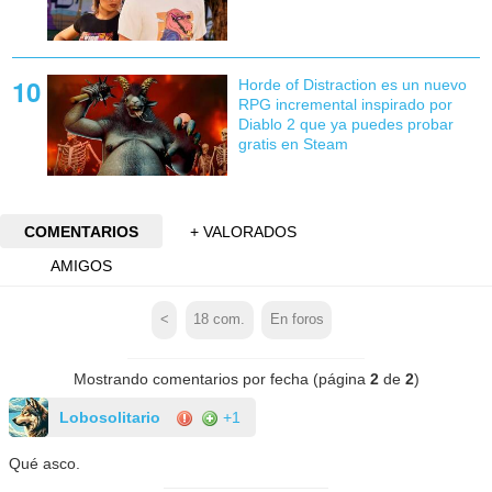
Horde of Distraction es un nuevo
RPG incremental inspirado por
Diablo 2 que ya puedes probar
gratis en Steam
COMENTARIOS
+ VALORADOS
AMIGOS
<
18
com.
En foros
Mostrando comentarios por fecha (página
2
de
2
)
Lobosolitario
+1
Qué asco.