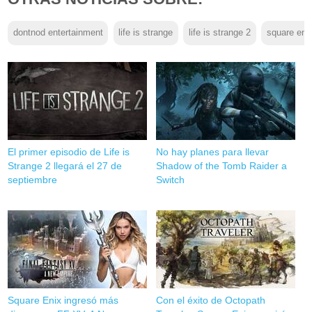
dontnod entertainment
life is strange
life is strange 2
square eni
El primer episodio de Life is
No hay planes para llevar
Strange 2 llegará el 27 de
Shadow of the Tomb Raider a
septiembre
Switch
Square Enix ingresó más
Con el éxito de Octopath