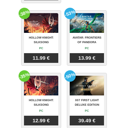
-38%
-53%
HOLLOW KNIGHT:
AVATAR: FRONTIERS
SILKSONG
OF PANDORA
PC
PC
11.99 €
13.99 €
-35%
-50%
HOLLOW KNIGHT:
007 FIRST LIGHT
SILKSONG
DELUXE EDITION
PC
PC
12.99 €
39.49 €