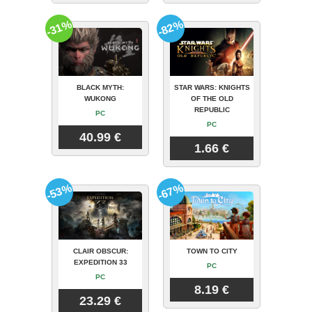
-31%
-82%
BLACK MYTH:
STAR WARS: KNIGHTS
WUKONG
OF THE OLD
REPUBLIC
PC
PC
40.99 €
1.66 €
-53%
-67%
CLAIR OBSCUR:
TOWN TO CITY
EXPEDITION 33
PC
PC
8.19 €
23.29 €