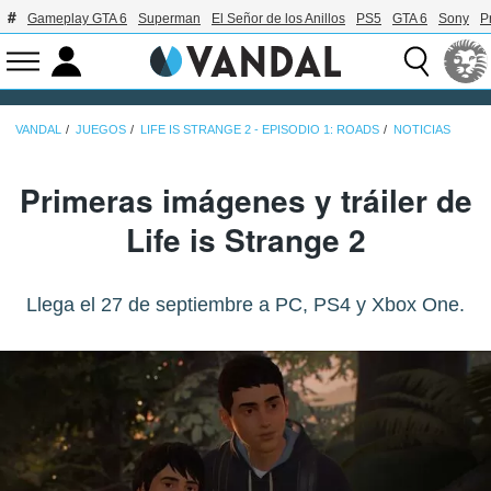
Gameplay GTA 6
Superman
El Señor de los Anillos
PS5
GTA 6
Sony
P
VANDAL
JUEGOS
LIFE IS STRANGE 2 - EPISODIO 1: ROADS
NOTICIAS
Primeras imágenes y tráiler de
Life is Strange 2
Llega el 27 de septiembre a PC, PS4 y Xbox One.