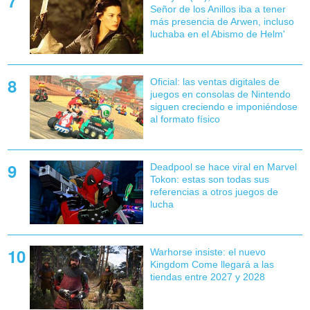
Señor de los Anillos iba a tener
más presencia de Arwen, incluso
luchaba en el Abismo de Helm'
Oficial: las ventas digitales de
juegos en consolas de Nintendo
siguen creciendo e imponiéndose
al formato físico
Deadpool se hace viral en Marvel
Tokon: estas son todas sus
referencias a otros juegos de
lucha
Warhorse insiste: el nuevo
Kingdom Come llegará a las
tiendas entre 2027 y 2028