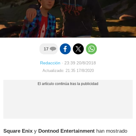
17
Redacción
·
23:39 20/8/2018
Actualizado: 21:35 17/8/2020
Square Enix
y
Dontnod Entertainment
han mostrado