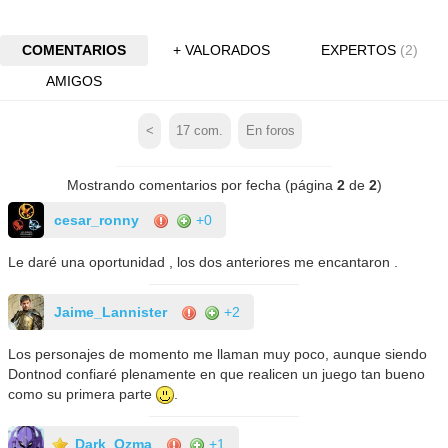
COMENTARIOS
+ VALORADOS
EXPERTOS
(2)
AMIGOS
<
17
com.
En foros
Mostrando comentarios por fecha (página
2
de
2
)
cesar_ronny
+0
Le daré una oportunidad , los dos anteriores me encantaron .
Jaime_Lannister
+2
Los personajes de momento me llaman muy poco, aunque siendo
Dontnod confiaré plenamente en que realicen un juego tan bueno
como su primera parte
.
Dark_Ozma
+1