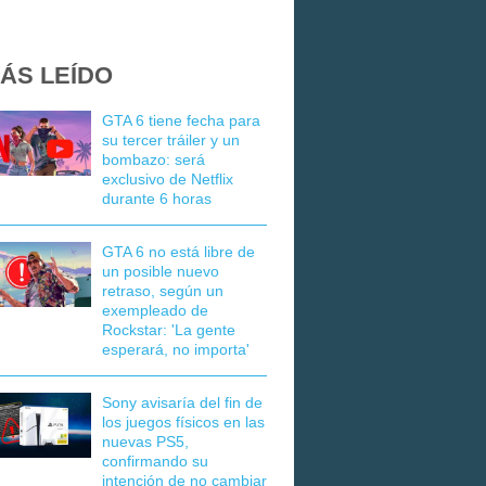
ÁS LEÍDO
GTA 6 tiene fecha para
su tercer tráiler y un
bombazo: será
exclusivo de Netflix
durante 6 horas
GTA 6 no está libre de
un posible nuevo
retraso, según un
exempleado de
Rockstar: 'La gente
esperará, no importa'
Sony avisaría del fin de
los juegos físicos en las
nuevas PS5,
confirmando su
intención de no cambiar