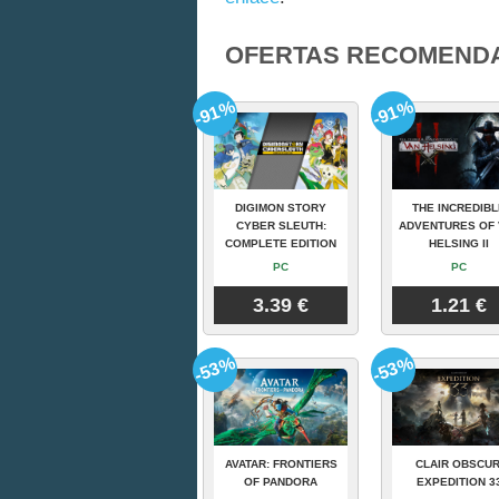
OFERTAS RECOMEND
-91%
-91%
DIGIMON STORY
THE INCREDIBL
CYBER SLEUTH:
ADVENTURES OF 
COMPLETE EDITION
HELSING II
PC
PC
3.39 €
1.21 €
-53%
-53%
AVATAR: FRONTIERS
CLAIR OBSCUR
OF PANDORA
EXPEDITION 3