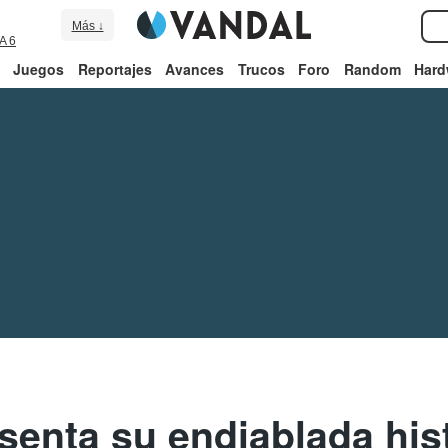
Más ↓
A 6
Juegos
Reportajes
Avances
Trucos
Foro
Random
Hard
enta su endiablada his