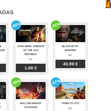
ADAS
-82%
-31%
E
STAR WARS: KNIGHTS
BLACK MYTH:
VAN
OF THE OLD
WUKONG
REPUBLIC
PC
PC
40.99 €
1.66 €
-38%
-67%
:
HOLLOW KNIGHT:
TOWN TO CITY
3
SILKSONG
PC