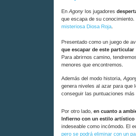
En
Agony
los jugadores
despert
que escapa de su conocimiento.
misteriosa Diosa Roja
.
Presentado como un juego de ave
que escapar de este particular
Para abrirnos camino, tendremo
menores que encontremos.
Además del modo historia,
Agon
genera niveles al azar para que 
conseguir las puntuaciones más 
Por otro lado,
en cuanto a ambi
Infierno con un estilo artístico
indeseable como incómodo. El eq
pero se podrá eliminar con un p