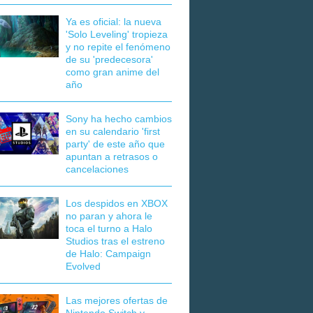
Ya es oficial: la nueva
'Solo Leveling' tropieza
y no repite el fenómeno
de su 'predecesora'
como gran anime del
año
Sony ha hecho cambios
en su calendario 'first
party' de este año que
apuntan a retrasos o
cancelaciones
Los despidos en XBOX
no paran y ahora le
toca el turno a Halo
Studios tras el estreno
de Halo: Campaign
Evolved
Las mejores ofertas de