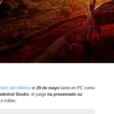
isión del infierno
el
29 de mayo
tanto en PC como
admind Studio
, el juego
ha presentado su
 tráiler: