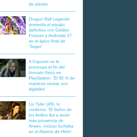
de planes
Dragon Ball Legends
presenta el equipo
definitivo con Golden
Freezer y Androide 17
en el épico final de
'Super'
A Capcom no le
preocupa el fin del
formato físico en
PlayStation: 'El 90 % de
nuestras ventas son
digitales'
Liv Tyler (49), lo
confirma: 'El Señor de
los Anillos iba a tener
más presencia de
Arwen, incluso luchaba
en el Abismo de Helm'