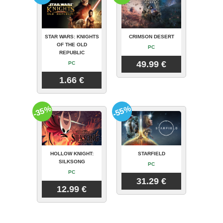
STAR WARS: KNIGHTS
CRIMSON DESERT
OF THE OLD
PC
REPUBLIC
49.99 €
PC
1.66 €
-35%
-55%
HOLLOW KNIGHT:
STARFIELD
SILKSONG
PC
PC
31.29 €
12.99 €