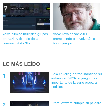
Valve elimina múltiples grupos
Valve lleva desde 2011
pronazis y de odio de la
prometiendo que volverán a
comunidad de Steam
hacer juegos
LO MÁS LEÍDO
Solo Leveling Karma mantiene su
estreno en 2026: el juego más
importante de la serie prepara
noticias
FromSoftware cumple su palabra