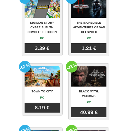
DIGIMON STORY
THE INCREDIBLE
CYBER SLEUTH:
ADVENTURES OF VAN
COMPLETE EDITION
HELSING II
PC
PC
3.39 €
1.21 €
-67%
-31%
TOWN TO CITY
BLACK MYTH:
WUKONG
PC
PC
8.19 €
40.99 €
-53%
-38%