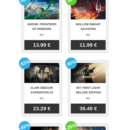
AVATAR: FRONTIERS
HOLLOW KNIGHT:
OF PANDORA
SILKSONG
PC
PC
13.99 €
11.99 €
-53%
-50%
CLAIR OBSCUR:
007 FIRST LIGHT
EXPEDITION 33
DELUXE EDITION
PC
PC
23.29 €
39.49 €
-82%
-28%