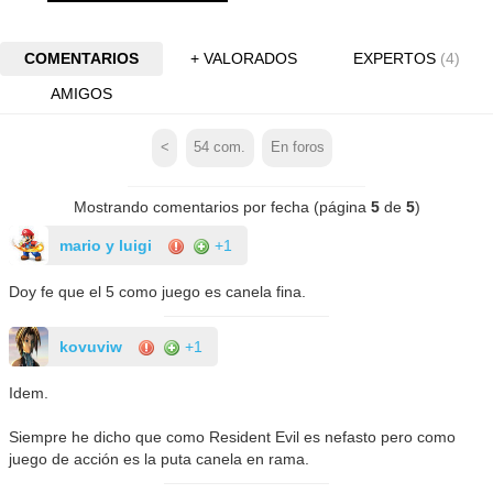
COMENTARIOS
+ VALORADOS
EXPERTOS
(4)
AMIGOS
<
54
com.
En foros
Mostrando comentarios por fecha (página
5
de
5
)
mario y luigi
+1
Doy fe que el 5 como juego es canela fina.
kovuviw
+1
Idem.
Siempre he dicho que como Resident Evil es nefasto pero como
juego de acción es la puta canela en rama.