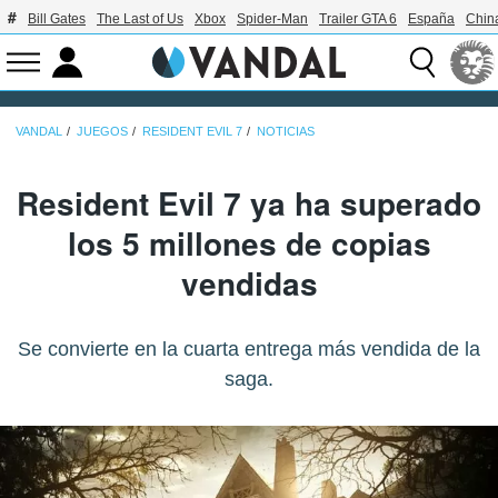
Bill Gates
The Last of Us
Xbox
Spider-Man
Trailer GTA 6
España
Chin
VANDAL
JUEGOS
RESIDENT EVIL 7
NOTICIAS
Resident Evil 7 ya ha superado
los 5 millones de copias
vendidas
Se convierte en la cuarta entrega más vendida de la
saga.