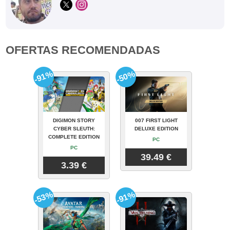
OFERTAS RECOMENDADAS
-91%
-50%
DIGIMON STORY
007 FIRST LIGHT
CYBER SLEUTH:
DELUXE EDITION
COMPLETE EDITION
PC
PC
39.49 €
3.39 €
-53%
-91%