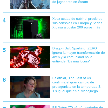
de jugadores en Steam
Xbox acaba de subir el precio de
sus consolas en Europa y Series
X pasa a costar 200 euros más
Dragon Ball: Sparking! ZERO
ignora la mayor transformación de
Jiren y la comunidad no lo
entiende: 'Es una locura'
Es oficial, 'The Last of Us'
confirma el gran cambio de
protagonista en la temporada 3:
'Es igual que en el videojuego'
Bill Gates (70 años), fundador de