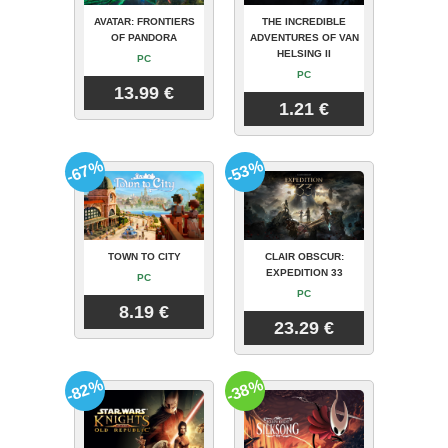
AVATAR: FRONTIERS
THE INCREDIBLE
OF PANDORA
ADVENTURES OF VAN
HELSING II
PC
PC
13.99 €
1.21 €
-67%
-53%
TOWN TO CITY
CLAIR OBSCUR:
EXPEDITION 33
PC
PC
8.19 €
23.29 €
-82%
-38%