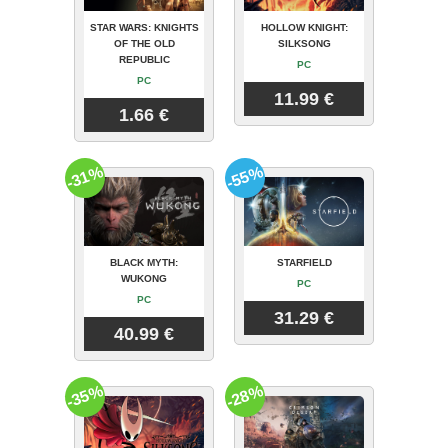
STAR WARS: KNIGHTS
HOLLOW KNIGHT:
OF THE OLD
SILKSONG
REPUBLIC
PC
PC
11.99 €
1.66 €
-31%
-55%
BLACK MYTH:
STARFIELD
WUKONG
PC
PC
31.29 €
40.99 €
-35%
-28%