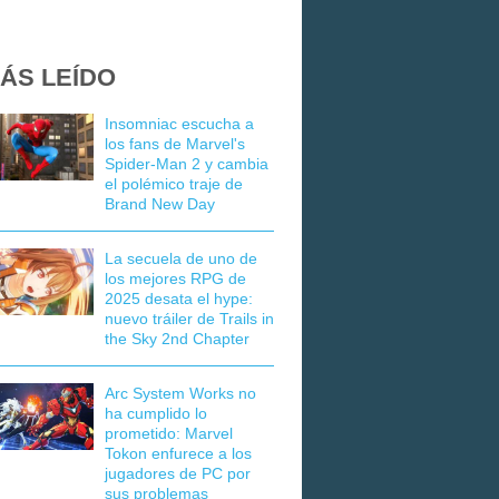
ÁS LEÍDO
Insomniac escucha a
los fans de Marvel's
Spider-Man 2 y cambia
el polémico traje de
Brand New Day
La secuela de uno de
los mejores RPG de
2025 desata el hype:
nuevo tráiler de Trails in
the Sky 2nd Chapter
Arc System Works no
ha cumplido lo
prometido: Marvel
Tokon enfurece a los
jugadores de PC por
sus problemas