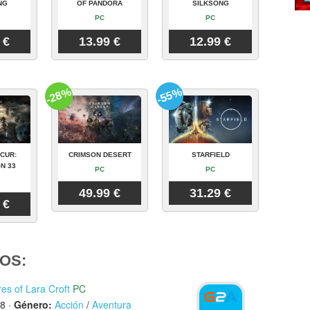
NG
OF PANDORA
SILKSONG
PC
PC
 €
13.99 €
12.99 €
-28%
-55%
CUR:
CRIMSON DESERT
STARFIELD
N 33
PC
PC
49.99 €
31.29 €
 €
OS:
es of Lara Croft
PC
98
·
Género:
Acción
/
Aventura