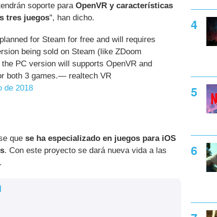
tendrán soporte para
OpenVR y características
s tres juegos
", han dicho.
lanned for Steam for free and will requires
rsion being sold on Steam (like ZDoom
 the PC version will supports OpenVR and
for both 3 games.— realtech VR
o de 2018
nse que
se ha especializado en juegos para iOS
es
. Con este proyecto se dará nueva vida a las
.
l