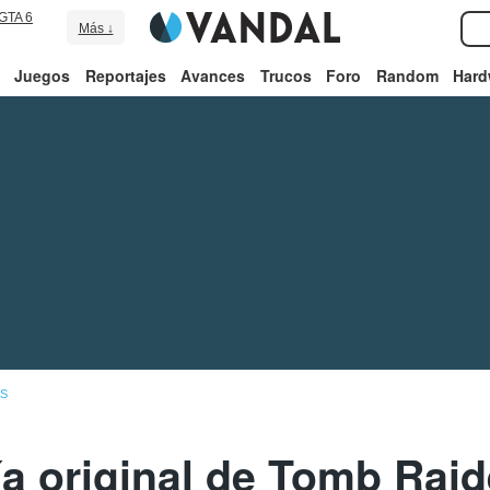
GTA 6
Más ↓
Juegos
Reportajes
Avances
Trucos
Foro
Random
Hard
AS
gía original de Tomb Raid