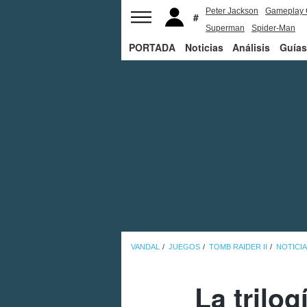
Peter Jackson
Gameplay 
Superman
Spider-Man
PORTADA
Noticias
Análisis
Guías
VANDAL
JUEGOS
TOMB RAIDER II
NOTICI
La trilo