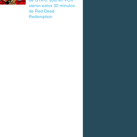
de GTA 6: solo en FOX
vieron estos 30 minutos
de Red Dead
Redemption