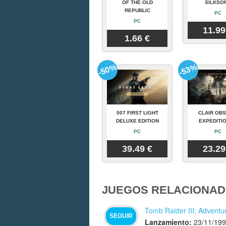
OF THE OLD
SILKSO
REPUBLIC
PC
PC
11.99
1.66 €
-50%
-53%
007 FIRST LIGHT
CLAIR OBS
DELUXE EDITION
EXPEDITIO
PC
PC
39.49 €
23.29
JUEGOS RELACIONAD
Tomb Raider III: Adventur
SEGUIR
Lanzamiento:
23/11/19