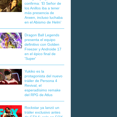
confirma: 'El Señor de
los Anillos iba a tener
más presencia de
Arwen, incluso luchaba
en el Abismo de Helm'
Dragon Ball Legends
presenta el equipo
definitivo con Golden
Freezer y Androide 17
en el épico final de
'Super'
Yukiko es la
protagonista del nuevo
tráiler de Persona 4
Revival, el
esperadísimo remake
del RPG de Atlus
Rockstar ya lanzó un
tráiler exclusivo antes