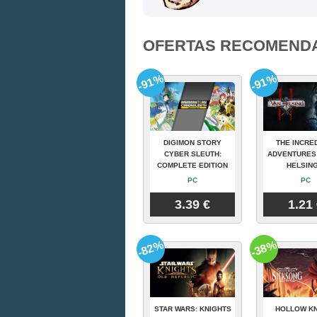
OFERTAS RECOMEND
-91%
-91%
DIGIMON STORY
THE INCRE
CYBER SLEUTH:
ADVENTURES
COMPLETE EDITION
HELSING
PC
PC
3.39 €
1.21
-82%
-38%
STAR WARS: KNIGHTS
HOLLOW KN