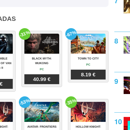
ADAS
-31%
-67%
DIBLE
BLACK MYTH:
TOWN TO CITY
 OF VAN
WUKONG
PC
 II
PC
8.19 €
40.99 €
 €
-53%
-35%
IGHT:
AVATAR: FRONTIERS
HOLLOW KNIGHT: