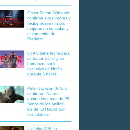
Ghost Recon Wildlands
confirma sus rumores y
recibe nueva misión,
mejoras en consolas y
el contenido de
Predator
GTA 6 tiene fecha para
su tercer tráiler y un
bombazo: será
exclusivo de Netflix
durante 6 horas
Peter Jackson (64), lo
confirma: 'No me
gustan los orcos de 'El
Señor de los Anillos',
los de 'El Hobbit' son
formidables'
Liv Tyler (49), lo