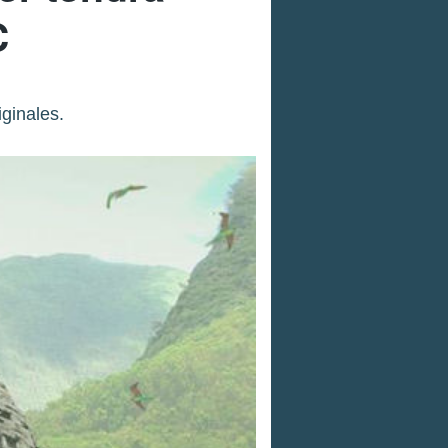
C
ginales.