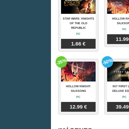
STAR WARS: KNIGHTS
HOLLOW KN
OF THE OLD
SILKSO
REPUBLIC
PC
PC
11.99
1.66 €
-35%
-50%
HOLLOW KNIGHT:
007 FIRST 
SILKSONG
DELUXE ED
PC
PC
12.99 €
39.49