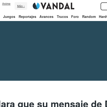
Anime
Más ↓
Juegos
Reportajes
Avances
Trucos
Foro
Random
Hard
lara que su mensaje de D