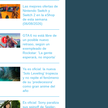
Las mejores ofertas de
Nintendo Switch y
Switch 2 en la eShop
de esta semana
(06/08/2026)
GTA 6 no está libre de
un posible nuevo
retraso, según un
exempleado de
Rockstar: 'La gente
esperará, no importa'
Ya es oficial: la nueva
'Solo Leveling' tropieza
y no repite el fenómeno
de su 'predecesora'
como gran anime del
año
Es oficial: Sony paraliza
sus spinoff de Spider-