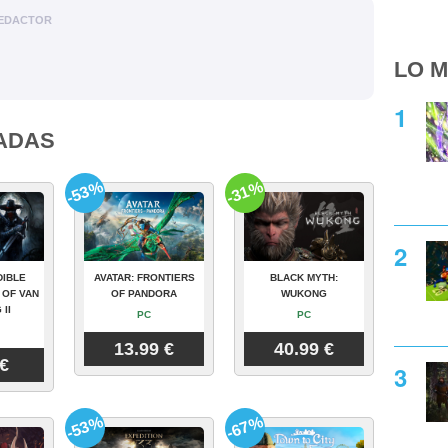
EDACTOR
LO M
ADAS
-53%
-31%
DIBLE
AVATAR: FRONTIERS
BLACK MYTH:
 OF VAN
OF PANDORA
WUKONG
 II
PC
PC
13.99 €
40.99 €
 €
-53%
-67%