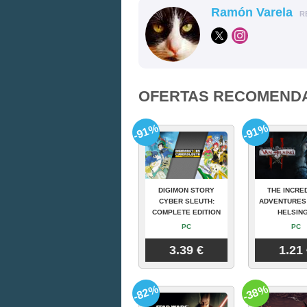
Ramón Varela
R
OFERTAS RECOMEND
-91%
-91%
DIGIMON STORY
THE INCRE
CYBER SLEUTH:
ADVENTURES
COMPLETE EDITION
HELSING
PC
PC
3.39 €
1.21
-82%
-38%