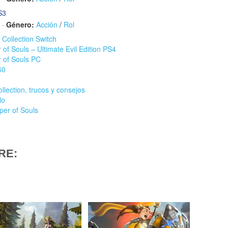
S3
·
Género:
Acción
/
Rol
l Collection Switch
r of Souls – Ultimate Evil Edition PS4
r of Souls PC
60
ollection, trucos y consejos
lo
aper of Souls
RE: