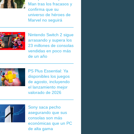
Man tras los fracasos y
confirma que su
universo de héroes de
Marvel no seguirá
Nintendo Switch 2 sigue
arrasando y supera los
23 millones de consolas
vendidas en poco más
de un año
PS Plus Essential: Ya
disponibles los juegos
de agosto, incluyendo
el lanzamiento mejor
valorado de 2026
Sony saca pecho
asegurando que sus
consolas son más
económicas que un PC
de alta gama