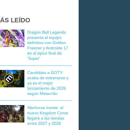
ÁS LEÍDO
Dragon Ball Legends
presenta el equipo
definitivo con Golden
Freezer y Androide 17
en el épico final de
'Super'
Candidato a GOTY:
acaba de estrenarse y
ya es el mejor
lanzamiento de 2026
según Metacritic
Warhorse insiste: el
nuevo Kingdom Come
llegará a las tiendas
entre 2027 y 2028