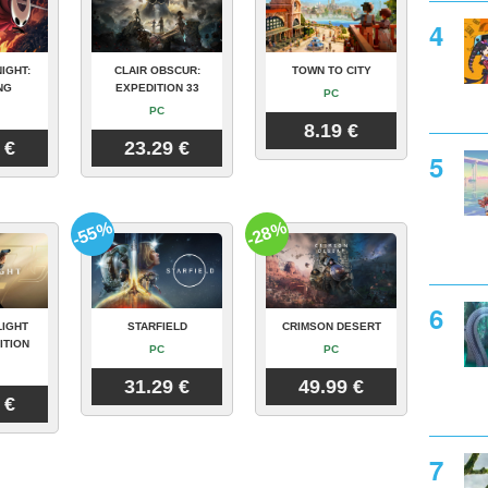
IGHT:
CLAIR OBSCUR:
TOWN TO CITY
NG
EXPEDITION 33
PC
PC
8.19 €
 €
23.29 €
-55%
-28%
LIGHT
STARFIELD
CRIMSON DESERT
ITION
PC
PC
31.29 €
49.99 €
 €