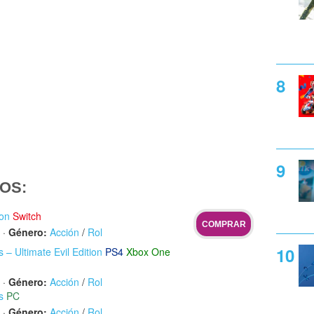
OS:
ion
Switch
COMPRAR
·
Género:
Acción
/
Rol
s – Ultimate Evil Edition
PS4
Xbox One
·
Género:
Acción
/
Rol
s
PC
·
Género:
Acción
/
Rol