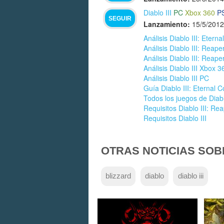
Diablo III
PC
Xbox 360
P
SEGUIR
Lanzamiento:
15/5/2012
Análisis Diablo III: Eterna
Análisis Diablo III: Reape
Análisis Diablo III: Reape
Análisis Diablo III Xbox 3
Análisis Diablo III PC
Guía Diablo III: Eternal C
Todos los juegos de Diab
Requisitos Diablo III: Re
Requisitos Diablo III
OTRAS NOTICIAS SOB
blizzard
diablo
diablo iii