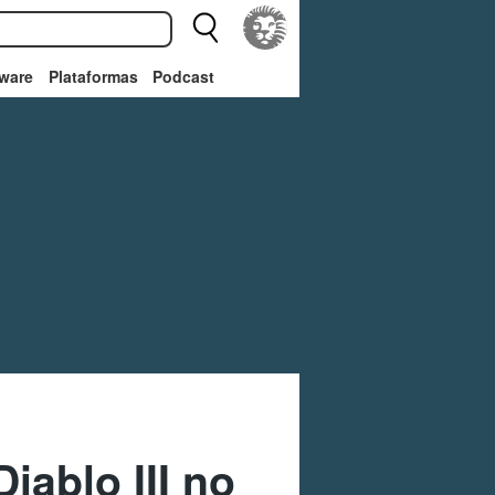
ware
Plataformas
Podcast
iablo III no