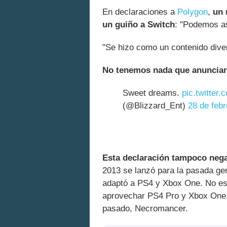
En declaraciones a
Polygon
,
un 
un guiño a Switch
: "Podemos as
"Se hizo como un contenido dive
No tenemos nada que anunciar
Sweet dreams.
pic.twitter
(@Blizzard_Ent)
28 de feb
Esta declaración tampoco negar
2013 se lanzó para la pasada ge
adaptó a PS4 y Xbox One. No es 
aprovechar PS4 Pro y Xbox One,
pasado, Necromancer.