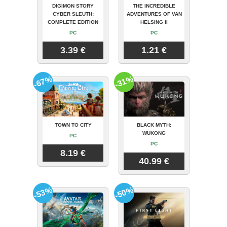
DIGIMON STORY
THE INCREDIBLE
CYBER SLEUTH:
ADVENTURES OF VAN
COMPLETE EDITION
HELSING II
PC
PC
3.39 €
1.21 €
-67%
-31%
TOWN TO CITY
BLACK MYTH:
WUKONG
PC
PC
8.19 €
40.99 €
-53%
-50%