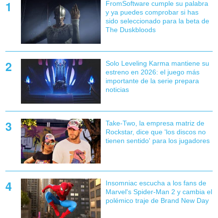
FromSoftware cumple su palabra
y ya puedes comprobar si has
sido seleccionado para la beta de
The Duskbloods
Solo Leveling Karma mantiene su
estreno en 2026: el juego más
importante de la serie prepara
noticias
Take-Two, la empresa matriz de
Rockstar, dice que 'los discos no
tienen sentido' para los jugadores
Insomniac escucha a los fans de
Marvel's Spider-Man 2 y cambia el
polémico traje de Brand New Day