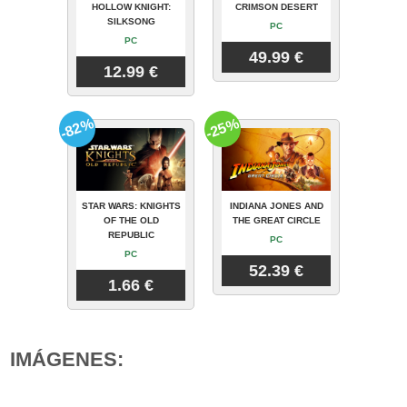
HOLLOW KNIGHT:
CRIMSON DESERT
SILKSONG
PC
PC
49.99 €
12.99 €
-82%
-25%
STAR WARS: KNIGHTS
INDIANA JONES AND
OF THE OLD
THE GREAT CIRCLE
REPUBLIC
PC
PC
52.39 €
1.66 €
IMÁGENES: