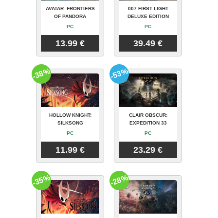
AVATAR: FRONTIERS
007 FIRST LIGHT
OF PANDORA
DELUXE EDITION
PC
PC
13.99 €
39.49 €
-38%
-53%
HOLLOW KNIGHT:
CLAIR OBSCUR:
SILKSONG
EXPEDITION 33
PC
PC
11.99 €
23.29 €
-35%
-28%