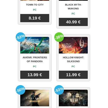
TOWN TO CITY
BLACK MYTH:
WUKONG
PC
PC
8.19 €
40.99 €
-53%
-38%
AVATAR: FRONTIERS
HOLLOW KNIGHT:
OF PANDORA
SILKSONG
PC
PC
13.99 €
11.99 €
-50%
-53%