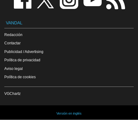
VANDAL
Redacción
Contactar
Publicidad / Advertising
Política de privacidad
Aviso legal
Política de cookies
VGChartz
Versión en inglés
Copyright Vandal 1997-2026 - Prohibida la reproducción total o parcial de estos
contenidos sin el permiso expreso de los autores.