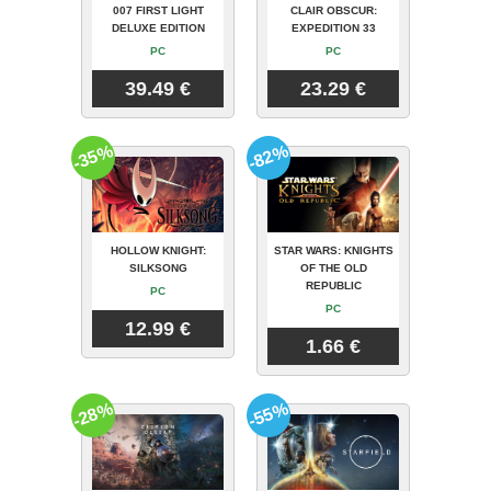
007 FIRST LIGHT
CLAIR OBSCUR:
DELUXE EDITION
EXPEDITION 33
PC
PC
39.49 €
23.29 €
-35%
-82%
HOLLOW KNIGHT:
STAR WARS: KNIGHTS
SILKSONG
OF THE OLD
REPUBLIC
PC
PC
12.99 €
1.66 €
-28%
-55%