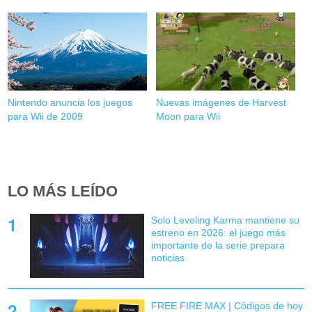
Nintendo anuncia los juegos
Nuevas imágenes de Harvest
para Wii de 2009
Moon para Wii
LO MÁS LEÍDO
Solo Leveling Karma mantiene su
estreno en 2026: el juego más
importante de la serie prepara
noticias
FREE FIRE MAX | Códigos de hoy