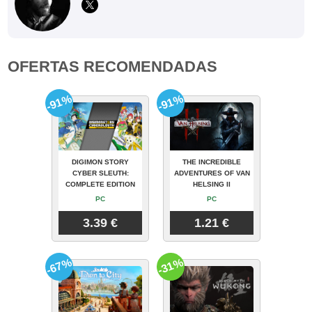
OFERTAS RECOMENDADAS
-91%
-91%
DIGIMON STORY
THE INCREDIBLE
CYBER SLEUTH:
ADVENTURES OF VAN
COMPLETE EDITION
HELSING II
PC
PC
3.39 €
1.21 €
-67%
-31%