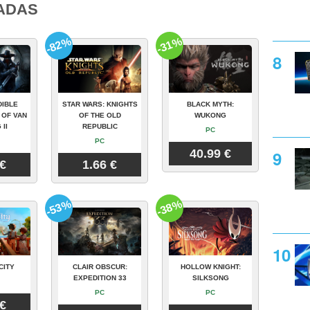
ADAS
-82%
-31%
DIBLE
STAR WARS: KNIGHTS
BLACK MYTH:
 OF VAN
OF THE OLD
WUKONG
 II
REPUBLIC
PC
PC
40.99 €
 €
1.66 €
-53%
-38%
CITY
CLAIR OBSCUR:
HOLLOW KNIGHT:
EXPEDITION 33
SILKSONG
PC
PC
 €