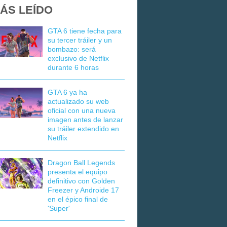
ÁS LEÍDO
GTA 6 tiene fecha para
su tercer tráiler y un
bombazo: será
exclusivo de Netflix
durante 6 horas
GTA 6 ya ha
actualizado su web
oficial con una nueva
imagen antes de lanzar
su tráiler extendido en
Netflix
Dragon Ball Legends
presenta el equipo
definitivo con Golden
Freezer y Androide 17
en el épico final de
'Super'