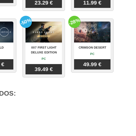
23.29 €
11.99 €
-50%
-28%
LD
007 FIRST LIGHT
CRIMSON DESERT
DELUXE EDITION
PC
PC
 €
49.99 €
39.49 €
DOS: