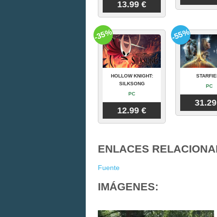
13.99 €
-35%
-55%
HOLLOW KNIGHT:
STARFIE
SILKSONG
PC
PC
31.29
12.99 €
ENLACES RELACIONA
Fuente
IMÁGENES: