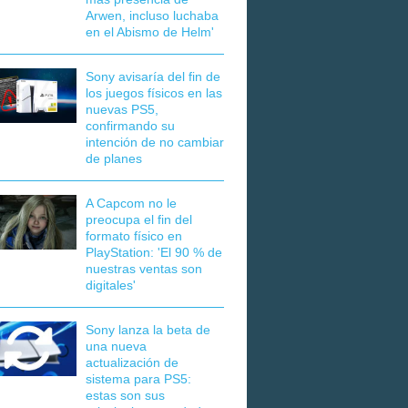
Arwen, incluso luchaba
en el Abismo de Helm'
Sony avisaría del fin de
los juegos físicos en las
nuevas PS5,
confirmando su
intención de no cambiar
de planes
A Capcom no le
preocupa el fin del
formato físico en
PlayStation: 'El 90 % de
nuestras ventas son
digitales'
Sony lanza la beta de
una nueva
actualización de
sistema para PS5:
estas son sus