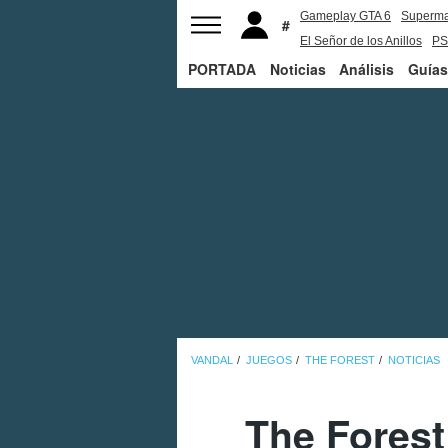
Gameplay GTA 6
Superm
El Señor de los Anillos
PS
PORTADA
Noticias
Análisis
Guías
VANDAL
JUEGOS
THE FOREST
NOTICIAS
The Forest