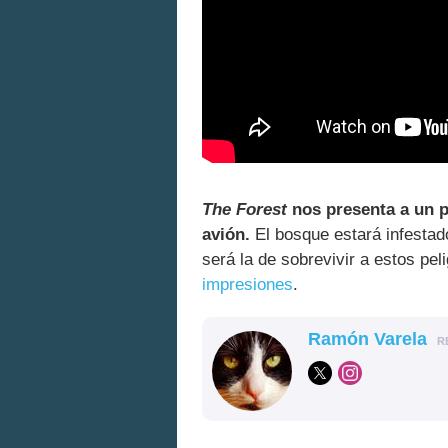
The Forest
nos presenta a un p
avión.
El bosque estará infestad
será la de sobrevivir a estos p
impresiones
.
Ramón Varela
R