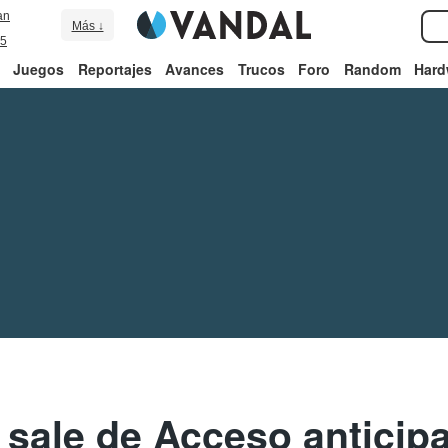
an
Más ↓
5
Juegos
Reportajes
Avances
Trucos
Foro
Random
Hard
 sale de Acceso anticipa