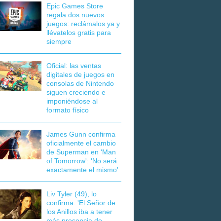
Epic Games Store
regala dos nuevos
juegos: reclámalos ya y
llévatelos gratis para
siempre
Oficial: las ventas
digitales de juegos en
consolas de Nintendo
siguen creciendo e
imponiéndose al
formato físico
James Gunn confirma
oficialmente el cambio
de Superman en 'Man
of Tomorrow': 'No será
exactamente el mismo'
Liv Tyler (49), lo
confirma: 'El Señor de
los Anillos iba a tener
más presencia de