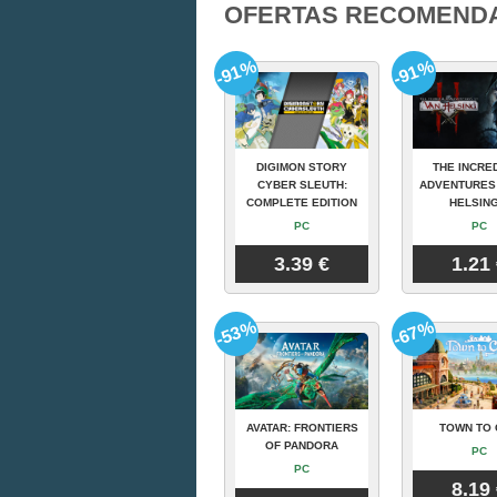
OFERTAS RECOMEND
-91%
-91%
DIGIMON STORY
THE INCRE
CYBER SLEUTH:
ADVENTURES
COMPLETE EDITION
HELSING
PC
PC
3.39 €
1.21
-53%
-67%
AVATAR: FRONTIERS
TOWN TO 
OF PANDORA
PC
PC
8.19