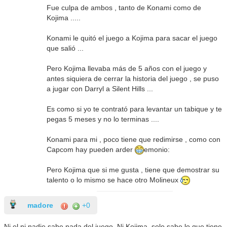
Fue culpa de ambos , tanto de Konami como de
Kojima .....
Konami le quitó el juego a Kojima para sacar el juego
que salió ...
Pero Kojima llevaba más de 5 años con el juego y
antes siquiera de cerrar la historia del juego , se puso
a jugar con Darryl a Silent Hills ...
Es como si yo te contrató para levantar un tabique y te
pegas 5 meses y no lo terminas ....
Konami para mi , poco tiene que redimirse , como con
Capcom hay pueden arder
emonio:
Pero Kojima que si me gusta , tiene que demostrar su
talento o lo mismo se hace otro Molineux
madore
+0
Ni el ni nadie sabe nada del juego. Ni Kojima, solo sabe lo que tiene