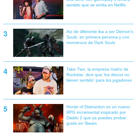
sentido que se emita en Netflix
Así de diferente iba a ser Demon's
Souls: en primera persona y con
monstruos de Dark Souls
Take-Two, la empresa matriz de
Rockstar, dice que 'los discos no
tienen sentido' para los jugadores
Horde of Distraction es un nuevo
RPG incremental inspirado por
Diablo 2 que ya puedes probar
gratis en Steam