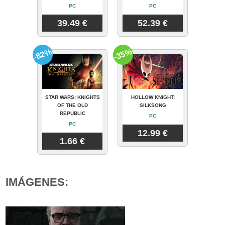
PC
PC
39.49 €
52.39 €
-82%
-35%
STAR WARS: KNIGHTS
HOLLOW KNIGHT:
OF THE OLD
SILKSONG
REPUBLIC
PC
PC
12.99 €
1.66 €
IMÁGENES: