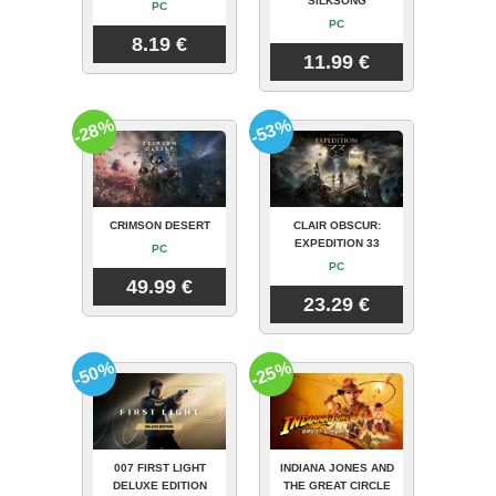
SILKSONG
PC
PC
8.19 €
11.99 €
-28%
-53%
CRIMSON DESERT
CLAIR OBSCUR:
EXPEDITION 33
PC
PC
49.99 €
23.29 €
-50%
-25%
007 FIRST LIGHT
INDIANA JONES AND
DELUXE EDITION
THE GREAT CIRCLE