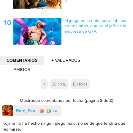
El juego en la nube será habitual
en tres años, augura el jefe de la
empresa de GTA
COMENTARIOS
+ VALORADOS
AMIGOS
<
20
com.
En foros
Mostrando comentarios por fecha (página
2
de
2
)
Rare_Fan
+4
Kojima no ha hecho ningún juego malo, no se de que tendria que
redimirse.