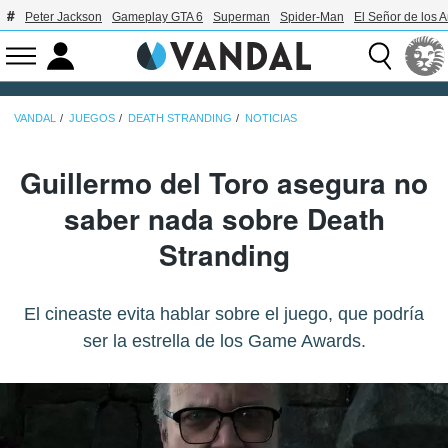
Peter Jackson
Gameplay GTA 6
Superman
Spider-Man
El Señor de los A
VANDAL
JUEGOS
DEATH STRANDING
NOTICIAS
Guillermo del Toro asegura no
saber nada sobre Death
Stranding
El cineaste evita hablar sobre el juego, que podría
ser la estrella de los Game Awards.