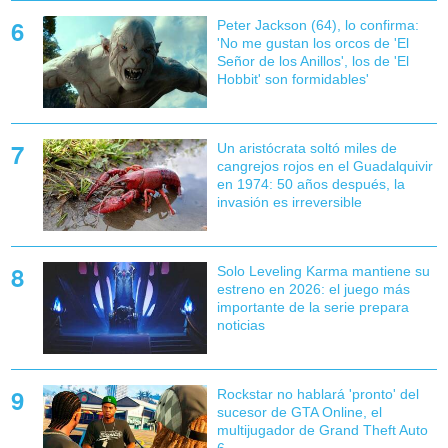
Peter Jackson (64), lo confirma:
'No me gustan los orcos de 'El
Señor de los Anillos', los de 'El
Hobbit' son formidables'
Un aristócrata soltó miles de
cangrejos rojos en el Guadalquivir
en 1974: 50 años después, la
invasión es irreversible
Solo Leveling Karma mantiene su
estreno en 2026: el juego más
importante de la serie prepara
noticias
Rockstar no hablará 'pronto' del
sucesor de GTA Online, el
multijugador de Grand Theft Auto
6