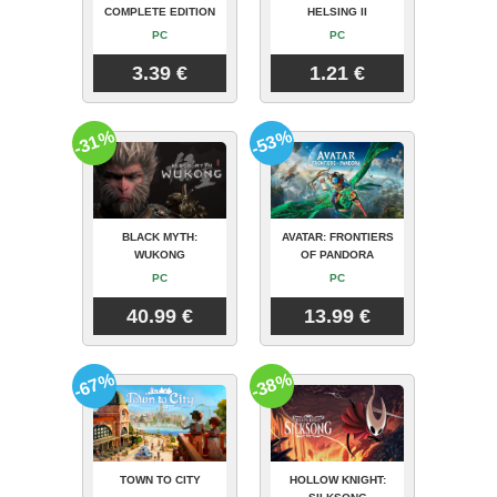
COMPLETE EDITION
HELSING II
PC
PC
3.39 €
1.21 €
-31%
-53%
BLACK MYTH:
AVATAR: FRONTIERS
WUKONG
OF PANDORA
PC
PC
40.99 €
13.99 €
-67%
-38%
TOWN TO CITY
HOLLOW KNIGHT: