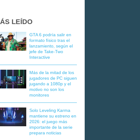
ÁS LEÍDO
GTA 6 podría salir en
formato físico tras el
lanzamiento, según el
jefe de Take-Two
Interactive
Más de la mitad de los
jugadores de PC siguen
jugando a 1080p y el
motivo no son los
monitores
Solo Leveling Karma
mantiene su estreno en
2026: el juego más
importante de la serie
prepara noticias