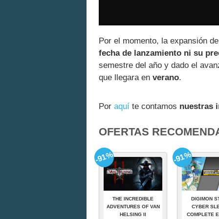
Por el momento, la expansión d
fecha de lanzamiento ni su pre
semestre del año y dado el avanz
que llegara en
verano
.
Por
aquí
te contamos
nuestras 
OFERTAS RECOMEND
-91%
-91%
THE INCREDIBLE
DIGIMON S
ADVENTURES OF VAN
CYBER SLE
HELSING II
COMPLETE E