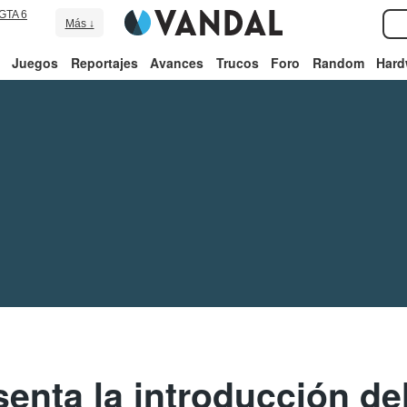
GTA 6
Más ↓
Juegos
Reportajes
Avances
Trucos
Foro
Random
Hard
senta la introducción d