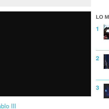
LO M
lo III