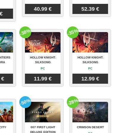
40.99 €
52.39 €
 €
-38%
-35%
NTIERS
HOLLOW KNIGHT:
HOLLOW KNIGHT:
ORA
SILKSONG
SILKSONG
PC
PC
 €
11.99 €
12.99 €
-50%
-28%
CITY
007 FIRST LIGHT
CRIMSON DESERT
DELUXE EDITION