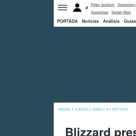
Peter Jackson
Gameplay 
Superman
Spider-Man
PORTADA
Noticias
Análisis
Guías
VANDAL
JUEGOS
DIABLO III
NOTICIAS
Blizzard pre