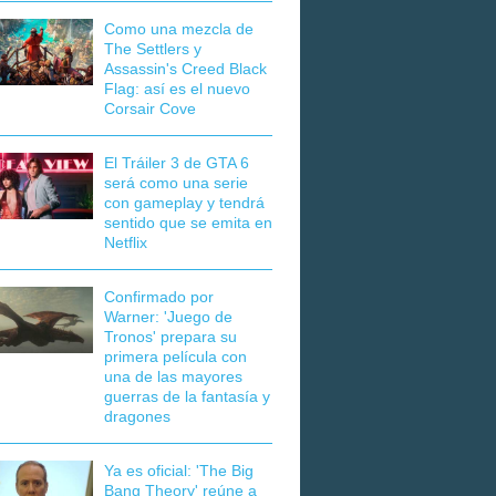
Como una mezcla de
The Settlers y
Assassin's Creed Black
Flag: así es el nuevo
Corsair Cove
El Tráiler 3 de GTA 6
será como una serie
con gameplay y tendrá
sentido que se emita en
Netflix
Confirmado por
Warner: 'Juego de
Tronos' prepara su
primera película con
una de las mayores
guerras de la fantasía y
dragones
Ya es oficial: 'The Big
Bang Theory' reúne a