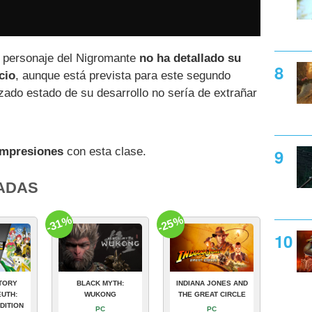
e personaje del Nigromante
no ha detallado su
cio
, aunque está prevista para este segundo
ado estado de su desarrollo no sería de extrañar
impresiones
con esta clase.
ADAS
-31%
-25%
TORY
BLACK MYTH:
INDIANA JONES AND
UTH:
WUKONG
THE GREAT CIRCLE
DITION
PC
PC