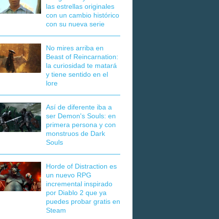
las estrellas originales
con un cambio histórico
con su nueva serie
No mires arriba en
Beast of Reincarnation:
la curiosidad te matará
y tiene sentido en el
lore
Así de diferente iba a
ser Demon's Souls: en
primera persona y con
monstruos de Dark
Souls
Horde of Distraction es
un nuevo RPG
incremental inspirado
por Diablo 2 que ya
puedes probar gratis en
Steam