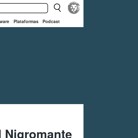
ware
Plataformas
Podcast
el Nigromante