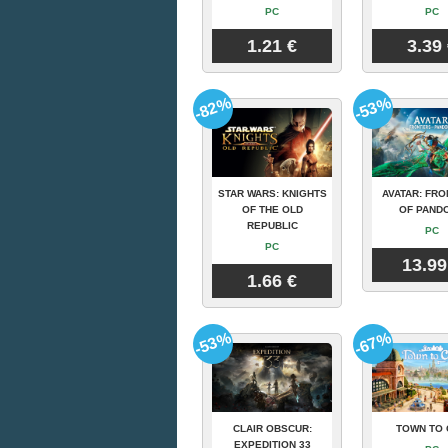
PC
PC
1.21 €
3.39
-82%
-53%
STAR WARS: KNIGHTS
AVATAR: FRO
OF THE OLD
OF PAND
REPUBLIC
PC
PC
13.99
1.66 €
-53%
-67%
CLAIR OBSCUR:
TOWN TO 
EXPEDITION 33