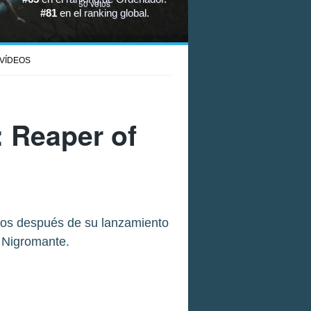
50
votos
#81
en el
ranking global
.
VÍDEOS
: Reaper of
ños después de su lanzamiento
l Nigromante.