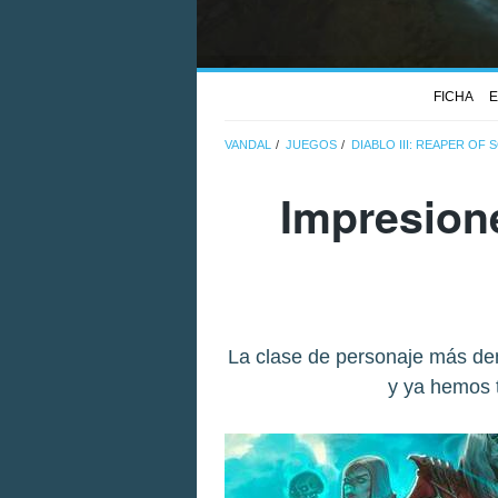
FICHA
E
VANDAL
JUEGOS
DIABLO III: REAPER OF 
Impresione
La clase de personaje más de
y ya hemos t