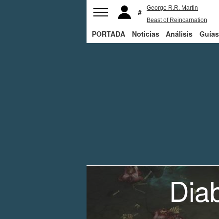
George R.R. Martin
Beast of Reincarnation
PORTADA
Noticias
The Last of Us
Análisis
Bill Gates
Guías
Diab