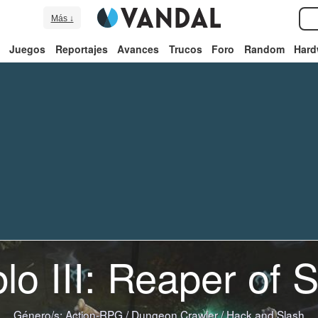
Más ↓
Juegos
Reportajes
Avances
Trucos
Foro
Random
Hard
lo III: Reaper of 
Género/s:
Action-RPG
/
Dungeon Crawler
/
Hack and Slash