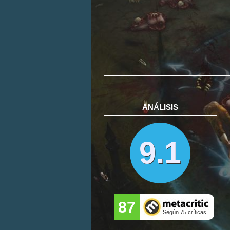
ANÁLISIS
9.1
87
Según 75 críticas