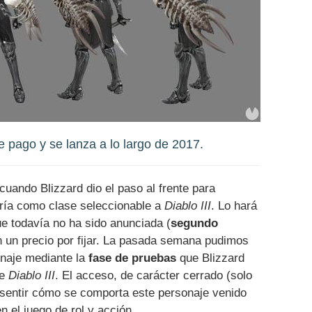
 pago y se lanza a lo largo de 2017.
cuando Blizzard dio el paso al frente para
aría como clase seleccionable a
Diablo III
. Lo hará
e todavía no ha sido anunciada (
segundo
n un precio por fijar. La pasada semana pudimos
onaje mediante la
fase de pruebas
que Blizzard
de
Diablo III
. El acceso, de carácter cerrado (solo
o sentir cómo se comporta este personaje venido
 el juego de rol y acción.