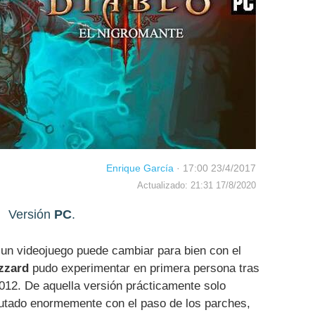
Enrique García
·
17:00 23/4/2017
Actualizado: 21:31 17/8/2020
Versión
PC
.
 un videojuego puede cambiar para bien con el
zzard
pudo experimentar en primera persona tras
012. De aquella versión prácticamente solo
utado enormemente con el paso de los parches,