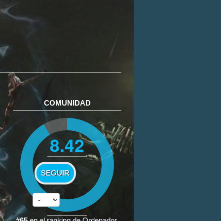
COMUNIDAD
8.42
SEGUIR
#65
en el
ranking de Ordenador
.