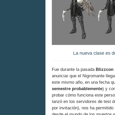
La nueva clase es de
Fue durante la pasada
Blizzcon
anunciar que el Nigromante lleg
este mismo año, en una fecha qu
semestre probablemente
) y co
probar cómo funciona este pers
lanzó en los servidores de test 
por invitación), nos ha permitid
desde el mundo de los muertos en