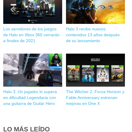
Los servidores de los juegos
Halo 3 recibe nuevos
de Halo en Xbox 360 cerrarán
contenidos 13 años después
a finales de 2021
de su lanzamiento
Halo 3: Un jugador lo supera
The Witcher 2, Forza Horizon y
en dificultad Legendaria con
Fable Anniversary estrenan
una guitarra de Guitar Hero
mejoras en One X
LO MÁS LEÍDO