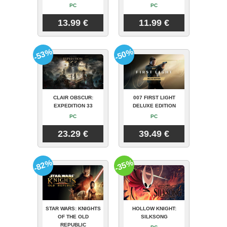
PC
PC
13.99 €
11.99 €
-53%
-50%
CLAIR OBSCUR:
007 FIRST LIGHT
EXPEDITION 33
DELUXE EDITION
PC
PC
23.29 €
39.49 €
-82%
-35%
STAR WARS: KNIGHTS
HOLLOW KNIGHT:
OF THE OLD
SILKSONG
REPUBLIC