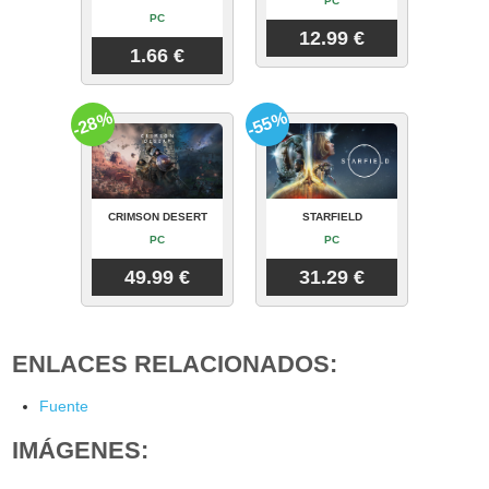
PC
PC
12.99 €
1.66 €
-28%
-55%
CRIMSON DESERT
STARFIELD
PC
PC
49.99 €
31.29 €
ENLACES RELACIONADOS:
Fuente
IMÁGENES: