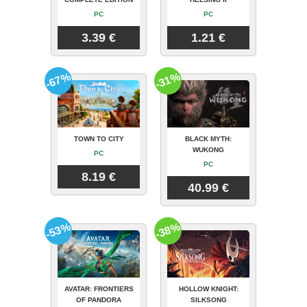
PC
PC
3.39 €
1.21 €
-67%
-31%
TOWN TO CITY
BLACK MYTH:
WUKONG
PC
PC
8.19 €
40.99 €
-53%
-38%
AVATAR: FRONTIERS
HOLLOW KNIGHT:
OF PANDORA
SILKSONG