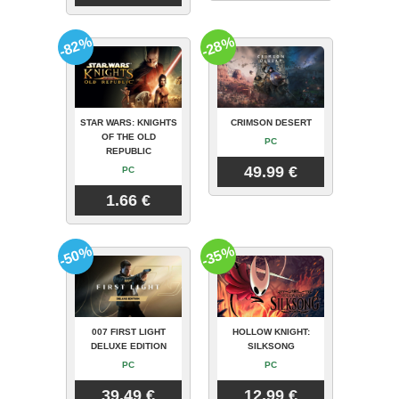
-82%
-28%
STAR WARS: KNIGHTS
CRIMSON DESERT
OF THE OLD
PC
REPUBLIC
49.99 €
PC
1.66 €
-50%
-35%
007 FIRST LIGHT
HOLLOW KNIGHT:
DELUXE EDITION
SILKSONG
PC
PC
39.49 €
12.99 €