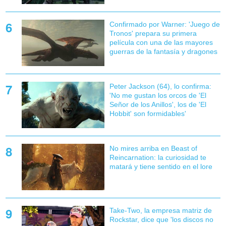
Confirmado por Warner: 'Juego de
Tronos' prepara su primera
película con una de las mayores
guerras de la fantasía y dragones
Peter Jackson (64), lo confirma:
'No me gustan los orcos de 'El
Señor de los Anillos', los de 'El
Hobbit' son formidables'
No mires arriba en Beast of
Reincarnation: la curiosidad te
matará y tiene sentido en el lore
Take-Two, la empresa matriz de
Rockstar, dice que 'los discos no