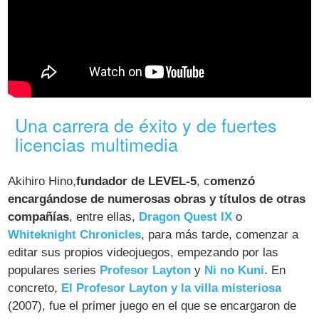
Una carrera de éxito y de fuertes
licencias multimedia
Akihiro Hino,
fundador de LEVEL-5
, c
omenzó
encargándose de numerosas obras y títulos de otras
compañías
, entre ellas,
Dragon Quest IX
o
Whiteknight Chronicles
, para más tarde, comenzar a
editar sus propios videojuegos, empezando por las
populares series
Profesor Layton
y
Ni no Kuni
. En
concreto,
El Profesor Layton y la villa misteriosa
(2007), fue el primer juego en el que se encargaron de