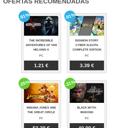
OFERTAS RECOMENDADAS
-91%
-91%
THE INCREDIBLE
DIGIMON STORY
ADVENTURES OF VAN
CYBER SLEUTH:
HELSING II
COMPLETE EDITION
PC
PC
1.21 €
3.39 €
-25%
-31%
INDIANA JONES AND
BLACK MYTH:
THE GREAT CIRCLE
WUKONG
PC
PC
52.39 €
40.99 €