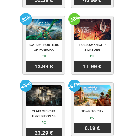
-53%
-38%
AVATAR: FRONTIERS
HOLLOW KNIGHT:
OF PANDORA
SILKSONG
PC
PC
13.99 €
11.99 €
-53%
-67%
CLAIR OBSCUR:
TOWN TO CITY
EXPEDITION 33
PC
PC
8.19 €
23.29 €