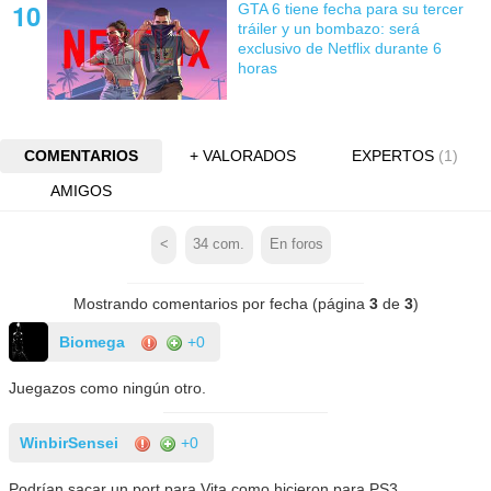
GTA 6 tiene fecha para su tercer
tráiler y un bombazo: será
exclusivo de Netflix durante 6
horas
COMENTARIOS
+ VALORADOS
EXPERTOS
(1)
AMIGOS
<
34
com.
En foros
Mostrando comentarios por fecha (página
3
de
3
)
Biomega
+0
Juegazos como ningún otro.
WinbirSensei
+0
Podrían sacar un port para Vita como hicieron para PS3.