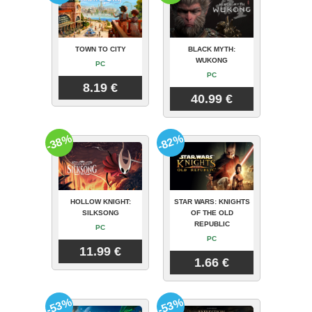
TOWN TO CITY
BLACK MYTH:
WUKONG
PC
PC
8.19 €
40.99 €
-38%
-82%
HOLLOW KNIGHT:
STAR WARS: KNIGHTS
SILKSONG
OF THE OLD
REPUBLIC
PC
PC
11.99 €
1.66 €
-53%
-53%