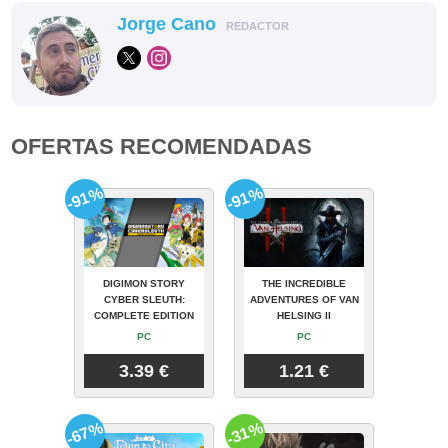
Jorge Cano
REDACTOR
OFERTAS RECOMENDADAS
-91%
-91%
DIGIMON STORY
THE INCREDIBLE
CYBER SLEUTH:
ADVENTURES OF VAN
COMPLETE EDITION
HELSING II
PC
PC
3.39 €
1.21 €
-67%
-31%