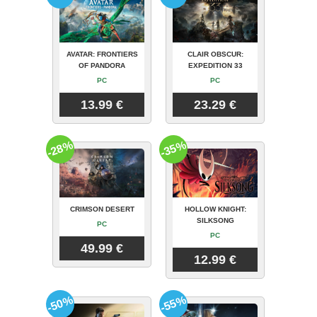
AVATAR: FRONTIERS
CLAIR OBSCUR:
OF PANDORA
EXPEDITION 33
PC
PC
13.99 €
23.29 €
-28%
-35%
CRIMSON DESERT
HOLLOW KNIGHT:
SILKSONG
PC
PC
49.99 €
12.99 €
-50%
-55%