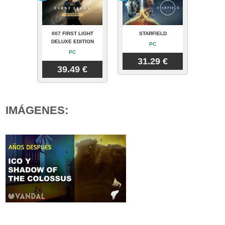
007 FIRST LIGHT
STARFIELD
DELUXE EDITION
PC
PC
31.29 €
39.49 €
IMÁGENES: