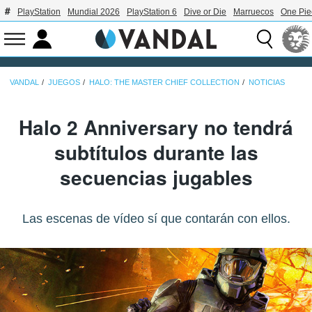
PlayStation
Mundial 2026
PlayStation 6
Dive or Die
Marruecos
One Pie
VANDAL
JUEGOS
HALO: THE MASTER CHIEF COLLECTION
NOTICIAS
Halo 2 Anniversary no tendrá
subtítulos durante las
secuencias jugables
Las escenas de vídeo sí que contarán con ellos.