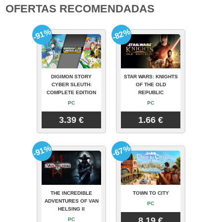
OFERTAS RECOMENDADAS
-91%
-82%
DIGIMON STORY
STAR WARS: KNIGHTS
CYBER SLEUTH:
OF THE OLD
COMPLETE EDITION
REPUBLIC
PC
PC
3.39 €
1.66 €
-91%
-67%
THE INCREDIBLE
TOWN TO CITY
ADVENTURES OF VAN
PC
HELSING II
8.19 €
PC