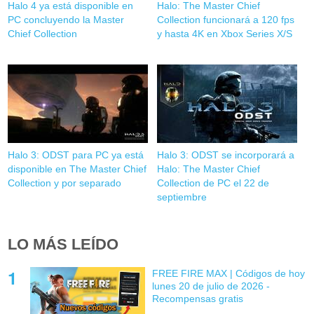
Halo 4 ya está disponible en
Halo: The Master Chief
PC concluyendo la Master
Collection funcionará a 120 fps
Chief Collection
y hasta 4K en Xbox Series X/S
Halo 3: ODST para PC ya está
Halo 3: ODST se incorporará a
disponible en The Master Chief
Halo: The Master Chief
Collection y por separado
Collection de PC el 22 de
septiembre
LO MÁS LEÍDO
FREE FIRE MAX | Códigos de hoy
lunes 20 de julio de 2026 -
Recompensas gratis