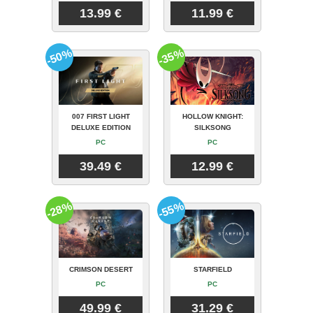
13.99 €
11.99 €
-50%
-35%
007 FIRST LIGHT
HOLLOW KNIGHT:
DELUXE EDITION
SILKSONG
PC
PC
39.49 €
12.99 €
-28%
-55%
CRIMSON DESERT
STARFIELD
PC
PC
49.99 €
31.29 €