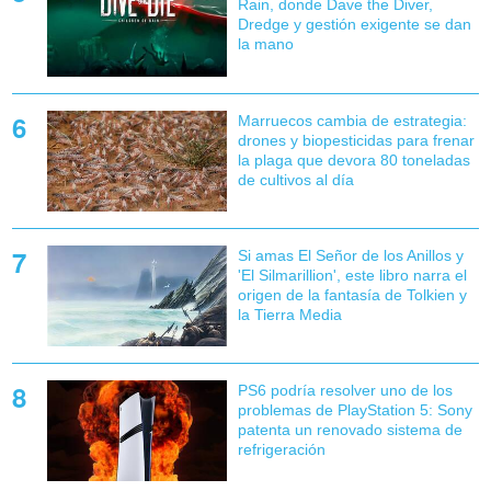
Rain, donde Dave the Diver,
Dredge y gestión exigente se dan
la mano
Marruecos cambia de estrategia:
drones y biopesticidas para frenar
la plaga que devora 80 toneladas
de cultivos al día
Si amas El Señor de los Anillos y
'El Silmarillion', este libro narra el
origen de la fantasía de Tolkien y
la Tierra Media
PS6 podría resolver uno de los
problemas de PlayStation 5: Sony
patenta un renovado sistema de
refrigeración