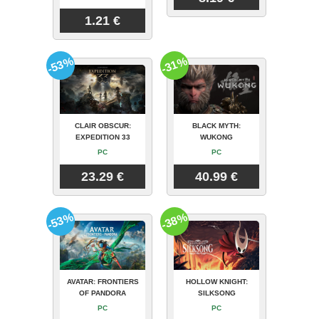
1.21 €
-53%
-31%
CLAIR OBSCUR:
BLACK MYTH:
EXPEDITION 33
WUKONG
PC
PC
23.29 €
40.99 €
-53%
-38%
AVATAR: FRONTIERS
HOLLOW KNIGHT:
OF PANDORA
SILKSONG
PC
PC