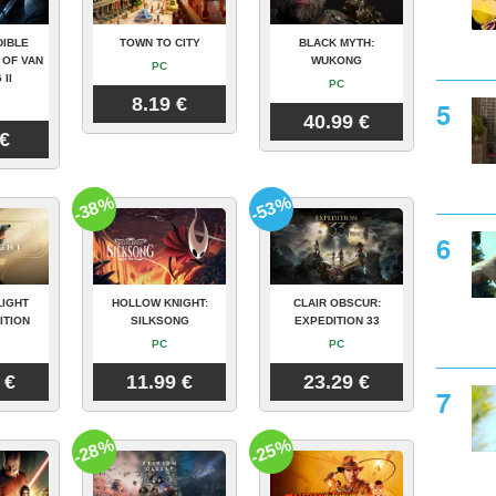
DIBLE
TOWN TO CITY
BLACK MYTH:
 OF VAN
WUKONG
PC
 II
PC
8.19 €
40.99 €
 €
-38%
-53%
LIGHT
HOLLOW KNIGHT:
CLAIR OBSCUR:
ITION
SILKSONG
EXPEDITION 33
PC
PC
 €
11.99 €
23.29 €
-28%
-25%