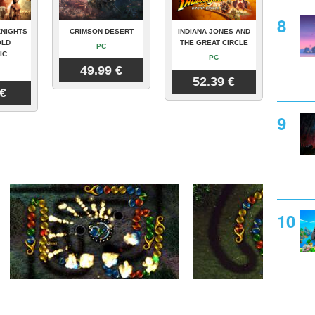
KNIGHTS
CRIMSON DESERT
INDIANA JONES AND
OLD
THE GREAT CIRCLE
PC
IC
PC
49.99 €
52.39 €
 €