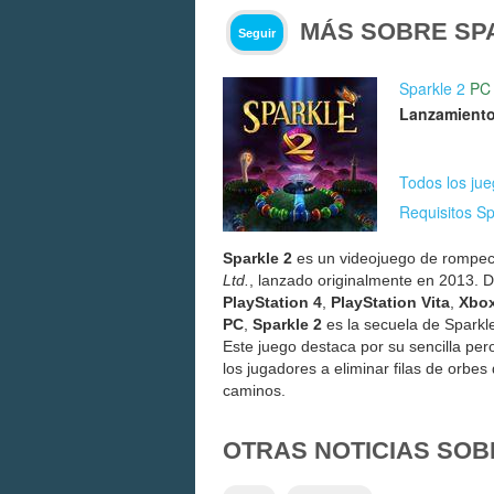
MÁS SOBRE SP
Seguir
Sparkle 2
PC
Lanzamiento
Todos los ju
Requisitos Sp
Sparkle 2
es un videojuego de rompec
Ltd.
, lanzado originalmente en 2013. D
PlayStation 4
,
PlayStation Vita
,
Xbo
PC
,
Sparkle 2
es la secuela de Sparkle 
Este juego destaca por su sencilla per
los jugadores a eliminar filas de orbes
caminos.
OTRAS NOTICIAS SOB