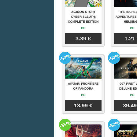
DIGIMON STORY
THE INCRE
CYBER SLEUTH:
ADVENTURES
COMPLETE EDITION
HELSING
PC
PC
3.39 €
1.21
-53%
-50%
AVATAR: FRONTIERS
007 FIRST 
OF PANDORA
DELUXE ED
PC
PC
13.99 €
39.49
-35%
-82%