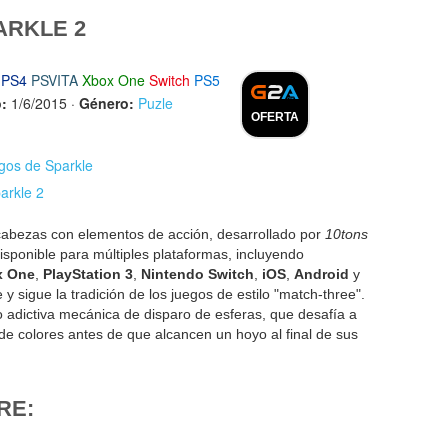
ARKLE 2
PS4
PSVITA
Xbox One
Switch
PS5
:
1/6/2015
·
Género:
Puzle
OFERTA
egos de Sparkle
arkle 2
abezas con elementos de acción, desarrollado por
10tons
isponible para múltiples plataformas, incluyendo
x One
,
PlayStation 3
,
Nintendo Switch
,
iOS
,
Android
y
y sigue la tradición de los juegos de estilo "match-three".
o adictiva mecánica de disparo de esferas, que desafía a
 de colores antes de que alcancen un hoyo al final de sus
RE: