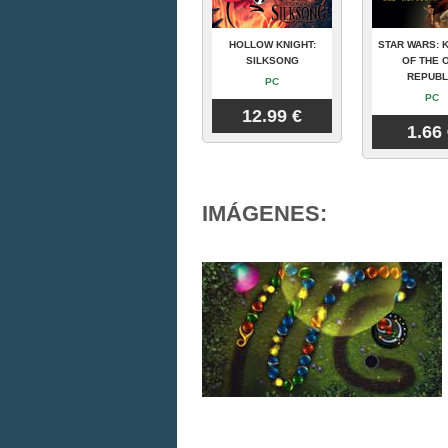
HOLLOW KNIGHT:
STAR WARS: 
SILKSONG
OF THE 
REPUBL
PC
PC
12.99 €
1.66
IMÁGENES: