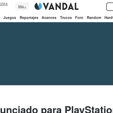
GTA 6
Más ↓
Juegos
Reportajes
Avances
Trucos
Foro
Random
Hard
unciado para PlayStatio