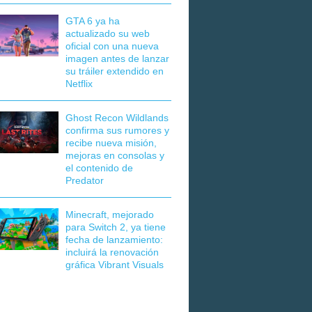
GTA 6 ya ha
actualizado su web
oficial con una nueva
imagen antes de lanzar
su tráiler extendido en
Netflix
Ghost Recon Wildlands
confirma sus rumores y
recibe nueva misión,
mejoras en consolas y
el contenido de
Predator
Minecraft, mejorado
para Switch 2, ya tiene
fecha de lanzamiento:
incluirá la renovación
gráfica Vibrant Visuals