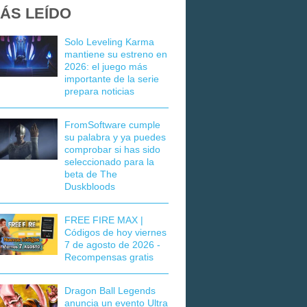
ÁS LEÍDO
Solo Leveling Karma
mantiene su estreno en
2026: el juego más
importante de la serie
prepara noticias
FromSoftware cumple
su palabra y ya puedes
comprobar si has sido
seleccionado para la
beta de The
Duskbloods
FREE FIRE MAX |
Códigos de hoy viernes
7 de agosto de 2026 -
Recompensas gratis
Dragon Ball Legends
anuncia un evento Ultra