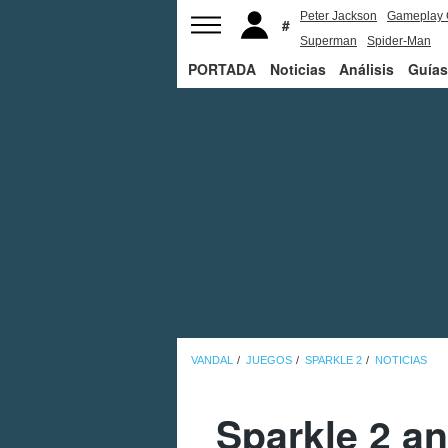
Peter Jackson
Gameplay 
Superman
Spider-Man
PORTADA
Noticias
Análisis
Guías
VANDAL
JUEGOS
SPARKLE 2
NOTICIAS
Sparkle 2 an