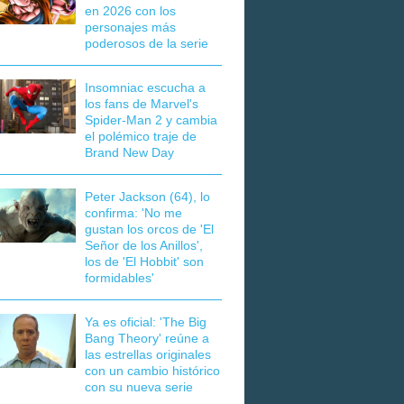
en 2026 con los
personajes más
poderosos de la serie
Insomniac escucha a
los fans de Marvel's
Spider-Man 2 y cambia
el polémico traje de
Brand New Day
Peter Jackson (64), lo
confirma: 'No me
gustan los orcos de 'El
Señor de los Anillos',
los de 'El Hobbit' son
formidables'
Ya es oficial: 'The Big
Bang Theory' reúne a
las estrellas originales
con un cambio histórico
con su nueva serie