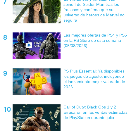
spinoff de Spider-Man tras los
fracasos y confirma que su
universo de héroes de Marvel no
seguirá
Las mejores ofertas de PS4 y PS5
en la PS Store de esta semana
(05/08/2026)
PS Plus Essential: Ya disponibles
los juegos de agosto, incluyendo
el lanzamiento mejor valorado de
2026
Call of Duty: Black Ops 1 y 2
arrasaron en las ventas estimadas
de PlayStation durante julio