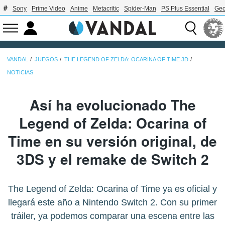
Sony
Prime Video
Anime
Metacritic
Spider-Man
PS Plus Essential
Geo
VANDAL
JUEGOS
THE LEGEND OF ZELDA: OCARINA OF TIME 3D
NOTICIAS
Así ha evolucionado The
Legend of Zelda: Ocarina of
Time en su versión original, de
3DS y el remake de Switch 2
The Legend of Zelda: Ocarina of Time ya es oficial y
llegará este año a Nintendo Switch 2. Con su primer
tráiler, ya podemos comparar una escena entre las