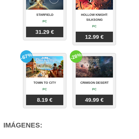
STARFIELD
HOLLOW KNIGHT:
SILKSONG
PC
PC
31.29 €
12.99 €
-67%
-28%
TOWN TO CITY
CRIMSON DESERT
PC
PC
8.19 €
49.99 €
IMÁGENES: