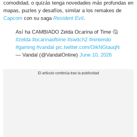
comodidad, o quizás tenga novedades más profundas en
mapas, puzles y desafíos, similar a los remakes de
Capcom
con su saga
Resident Evil
.
Así ha CAMBIADO Zelda Ocarina of Time 🤔
#zelda
#ocarinaoftime
#switch2
#nintendo
#gaming
#vandal
pic.twitter.com/OikNGtauqN
— Vandal (@VandalOnline)
June 10, 2026