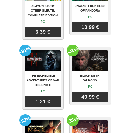
DIGIMON STORY
AVATAR: FRONTIERS
CYBER SLEUTH:
OF PANDORA
COMPLETE EDITION
PC
PC
13.99 €
3.39 €
-91%
-31%
THE INCREDIBLE
BLACK MYTH:
ADVENTURES OF VAN
WUKONG
HELSING II
PC
PC
40.99 €
1.21 €
-82%
-38%