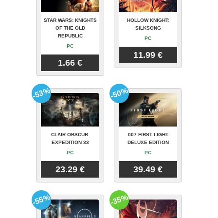
STAR WARS: KNIGHTS
HOLLOW KNIGHT:
OF THE OLD
SILKSONG
REPUBLIC
PC
PC
11.99 €
1.66 €
-53%
-50%
CLAIR OBSCUR:
007 FIRST LIGHT
EXPEDITION 33
DELUXE EDITION
PC
PC
23.29 €
39.49 €
-55%
-35%