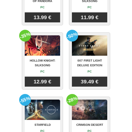
OF PANDORA
SILKSONG
PC
PC
13.99 €
11.99 €
-35%
-50%
HOLLOW KNIGHT:
007 FIRST LIGHT
SILKSONG
DELUXE EDITION
PC
PC
12.99 €
39.49 €
-55%
-28%
STARFIELD
CRIMSON DESERT
PC
PC