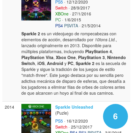
PS5
· 12/12/2020
Switch
· 28/9/2017
XBOne
· 27/1/2016
PC
· 1/6/2015
PS4
PSVITA
· 21/5/2014
Sparkle 2
es un videojuego de rompecabezas con
elementos de acción, desarrollado por
10tons Ltd.
,
lanzado originalmente en 2013. Disponible para
múltiples plataformas, incluyendo
PlayStation 4
,
PlayStation Vita
,
Xbox One
,
PlayStation 3
,
Nintendo
Switch
,
iOS
,
Android
y
PC
,
Sparkle 2
es la secuela de
Sparkle y sigue la tradición de los juegos de estilo
"match-three". Este juego destaca por su sencilla pero
adictiva mecánica de disparo de esferas, que desafía a
los jugadores a eliminar filas de orbes de colores antes
de que alcancen un hoyo al final de sus caminos.
2014
Sparkle Unleashed
(Puzle)
6
PS5
· 16/12/2020
Switch
· 25/12/2017
XBOne
PS4
PS3
PSVITA
· 3/6/2015