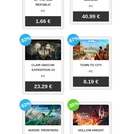
REPUBLIC
PC
PC
40.99 €
1.66 €
-53%
-67%
CLAIR OBSCUR:
TOWN TO CITY
EXPEDITION 33
PC
PC
8.19 €
23.29 €
-53%
-38%
AVATAR: FRONTIERS
HOLLOW KNIGHT: