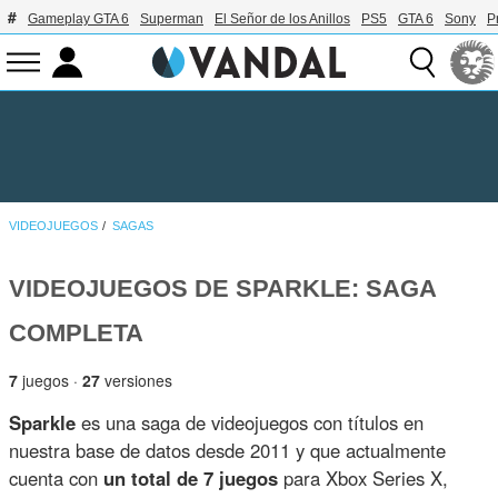
Gameplay GTA 6
Superman
El Señor de los Anillos
PS5
GTA 6
Sony
P
VIDEOJUEGOS
SAGAS
VIDEOJUEGOS DE SPARKLE: SAGA
COMPLETA
7
juegos ·
27
versiones
Sparkle
es una saga de videojuegos con títulos en
nuestra base de datos desde 2011 y que actualmente
cuenta con
un total de 7 juegos
para Xbox Series X,