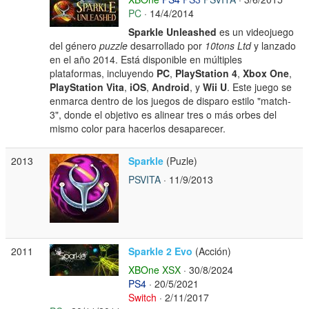
PC
· 14/4/2014
Sparkle Unleashed
es un videojuego
del género
puzzle
desarrollado por
10tons Ltd
y lanzado
en el año 2014. Está disponible en múltiples
plataformas, incluyendo
PC
,
PlayStation 4
,
Xbox One
,
PlayStation Vita
,
iOS
,
Android
, y
Wii U
. Este juego se
enmarca dentro de los juegos de disparo estilo "match-
3", donde el objetivo es alinear tres o más orbes del
mismo color para hacerlos desaparecer.
2013
Sparkle
(Puzle)
PSVITA
· 11/9/2013
2011
Sparkle 2 Evo
(Acción)
XBOne
XSX
· 30/8/2024
PS4
· 20/5/2021
Switch
· 2/11/2017