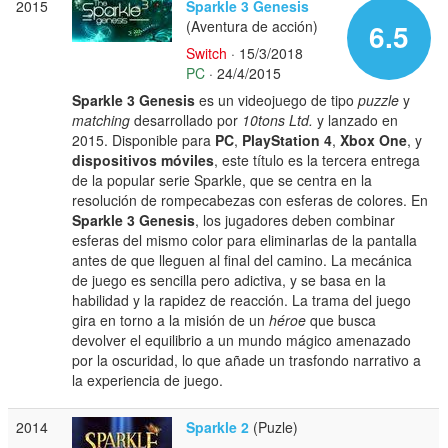
2015
Sparkle 3 Genesis
(Aventura de acción)
6.5
Switch
· 15/3/2018
PC
· 24/4/2015
Sparkle 3 Genesis
es un videojuego de tipo
puzzle
y
matching
desarrollado por
10tons Ltd.
y lanzado en
2015. Disponible para
PC
,
PlayStation 4
,
Xbox One
, y
dispositivos móviles
, este título es la tercera entrega
de la popular serie Sparkle, que se centra en la
resolución de rompecabezas con esferas de colores. En
Sparkle 3 Genesis
, los jugadores deben combinar
esferas del mismo color para eliminarlas de la pantalla
antes de que lleguen al final del camino. La mecánica
de juego es sencilla pero adictiva, y se basa en la
habilidad y la rapidez de reacción. La trama del juego
gira en torno a la misión de un
héroe
que busca
devolver el equilibrio a un mundo mágico amenazado
por la oscuridad, lo que añade un trasfondo narrativo a
la experiencia de juego.
2014
Sparkle 2
(Puzle)