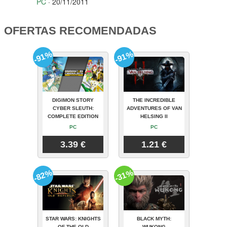
PC
· 20/11/2011
OFERTAS RECOMENDADAS
-91%
-91%
DIGIMON STORY
THE INCREDIBLE
CYBER SLEUTH:
ADVENTURES OF VAN
COMPLETE EDITION
HELSING II
PC
PC
3.39 €
1.21 €
-82%
-31%
STAR WARS: KNIGHTS
BLACK MYTH:
OF THE OLD
WUKONG