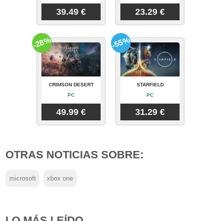
39.49 €
23.29 €
-28%
-55%
CRIMSON DESERT
STARFIELD
PC
PC
49.99 €
31.29 €
OTRAS NOTICIAS SOBRE:
microsoft
xbox one
LO MÁS LEÍDO