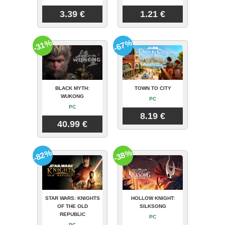
3.39 €
1.21 €
-31%
-67%
BLACK MYTH:
TOWN TO CITY
WUKONG
PC
PC
8.19 €
40.99 €
-82%
-38%
STAR WARS: KNIGHTS
HOLLOW KNIGHT:
OF THE OLD
SILKSONG
REPUBLIC
PC
PC