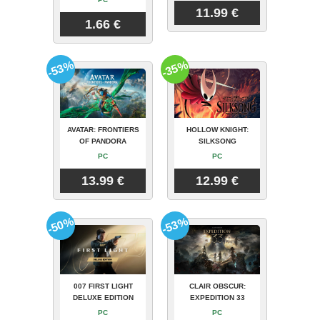
11.99 €
1.66 €
-53%
-35%
AVATAR: FRONTIERS
HOLLOW KNIGHT:
OF PANDORA
SILKSONG
PC
PC
13.99 €
12.99 €
-50%
-53%
007 FIRST LIGHT
CLAIR OBSCUR:
DELUXE EDITION
EXPEDITION 33
PC
PC