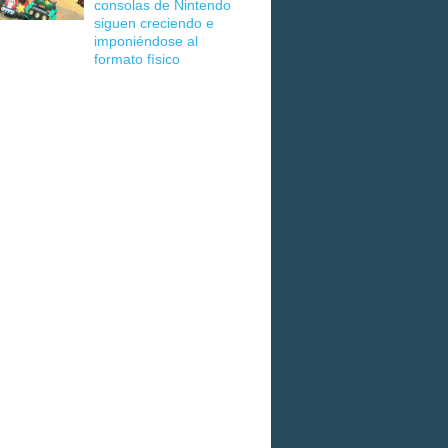
consolas de Nintendo
siguen creciendo e
imponiéndose al
formato físico