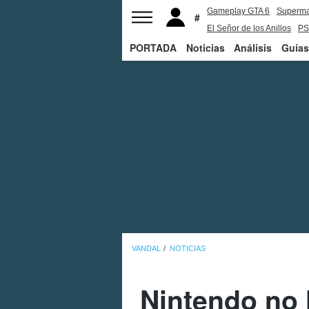
Gameplay GTA 6
Superm
El Señor de los Anillos
PS
PORTADA
Noticias
Análisis
Guías
VANDAL
NOTICIAS
Nintendo no 