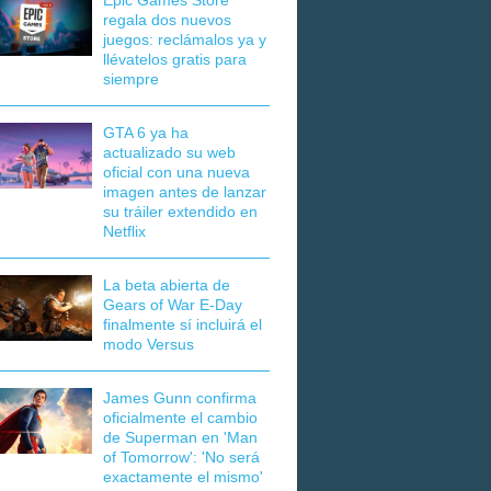
Epic Games Store
regala dos nuevos
juegos: reclámalos ya y
llévatelos gratis para
siempre
GTA 6 ya ha
actualizado su web
oficial con una nueva
imagen antes de lanzar
su tráiler extendido en
Netflix
La beta abierta de
Gears of War E-Day
finalmente sí incluirá el
modo Versus
James Gunn confirma
oficialmente el cambio
de Superman en 'Man
of Tomorrow': 'No será
exactamente el mismo'