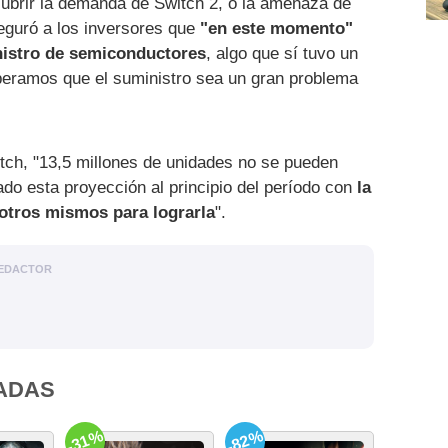
cubrir la demanda de Switch 2, o la amenaza de
eguró a los inversores que
"en este momento"
nistro de semiconductores
, algo que sí tuvo un
peramos que el suministro sea un gran problema
tch, "13,5 millones de unidades no se pueden
ado esta proyección al principio del período con
la
sotros mismos para lograrla
".
EDACTOR
ADAS
-31%
-82%