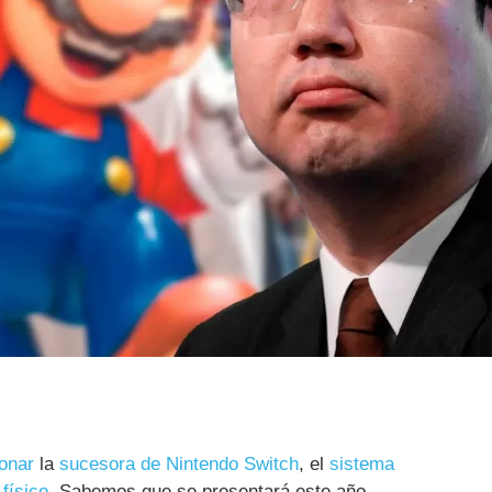
onar
la
sucesora de Nintendo Switch
, el
sistema
físico
. Sabemos que se presentará este año