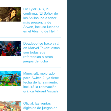
Liv Tyler (49), lo
confirma: 'El Señor de
los Anillos iba a tener
más presencia de
Arwen, incluso luchaba
en el Abismo de Helm'
Deadpool se hace viral
en Marvel Tokon: estas
son todas sus
referencias a otros
juegos de lucha
Minecraft, mejorado
para Switch 2, ya tiene
fecha de lanzamiento:
incluirá la renovación
gráfica Vibrant Visuals
Oficial: las ventas
digitales de juegos en