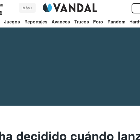
an
Más ↓
5
Juegos
Reportajes
Avances
Trucos
Foro
Random
Hard
ha decidido cuándo lanz