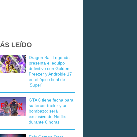
ÁS LEÍDO
Dragon Ball Legends
presenta el equipo
definitivo con Golden
Freezer y Androide 17
en el épico final de
'Super'
GTA 6 tiene fecha para
su tercer tráiler y un
bombazo: será
exclusivo de Netflix
durante 6 horas