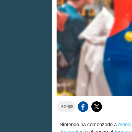
62
Nintendo ha comenzado a
menci
de cuentas
y el apoyo al
formato 