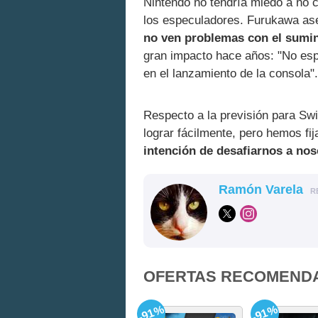
Nintendo no tendría miedo a no 
los especuladores. Furukawa as
no ven problemas con el sumi
gran impacto hace años: "No es
en el lanzamiento de la consola".
Respecto a la previsión para Swi
lograr fácilmente, pero hemos fij
intención de desafiarnos a no
Ramón Varela
R
OFERTAS RECOMEND
-91%
-91%