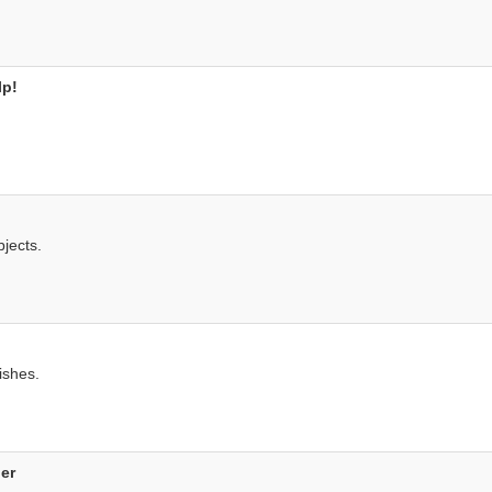
lp!
bjects.
ishes.
er