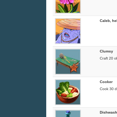
Caleb, he
Clumsy
Craft 20 o
Cooker
Cook 30 d
Dishwash