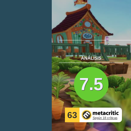
ANÁLISIS
7.5
63
Según 18 críticas