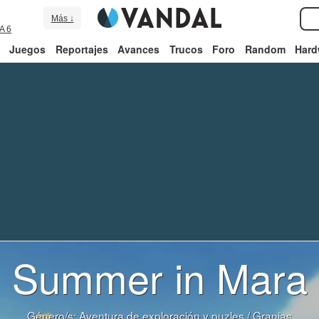
Más ↓
A 6
Juegos
Reportajes
Avances
Trucos
Foro
Random
Hard
Summer in Mara
Género/s:
Aventura de exploración y puzles
/
Granjas