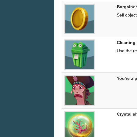
Bargainer
Sell object
Cleaning
Use the re
You're a p
Crystal s