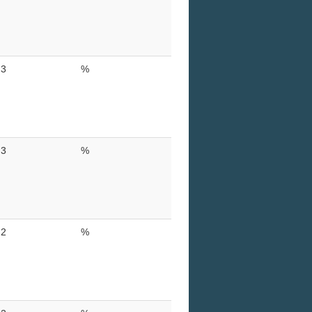
3
%
3
%
2
%