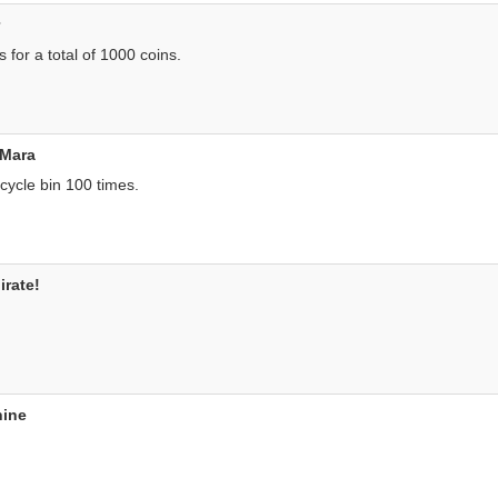
s for a total of 1000 coins.
 Mara
cycle bin 100 times.
irate!
hine