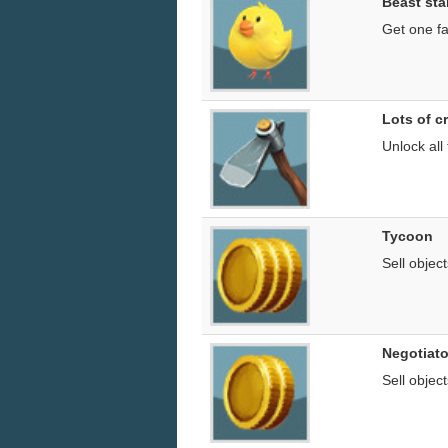
Beast sta
Get one fa
Lots of c
Unlock all
Tycoon
Sell object
Negotiato
Sell object