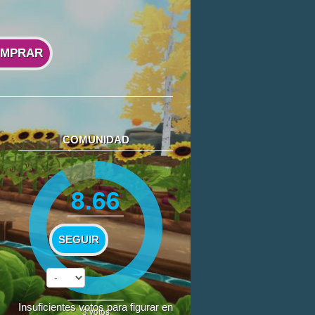
MPRAR
COMUNIDAD
8.66
SEGUIR
Insuficientes votos para figurar en
3
votos