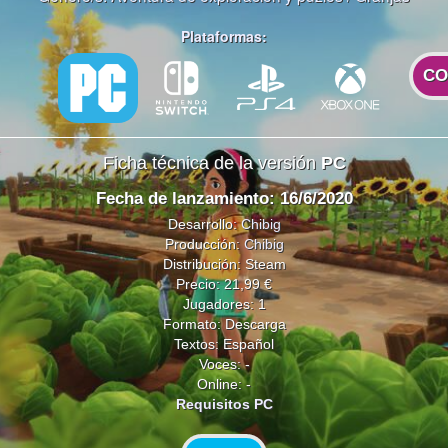
Plataformas:
CO
Ficha técnica de la versión
PC
Fecha de lanzamiento: 16/6/2020
Desarrollo:
Chibig
Producción:
Chibig
Distribución: Steam
Precio: 21,99 €
Jugadores: 1
Formato: Descarga
Textos: Español
Voces: -
Online: -
Requisitos PC