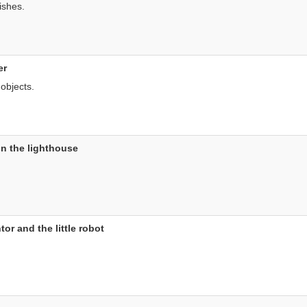
ishes.
er
 objects.
in the lighthouse
tor and the little robot