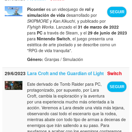
Picontier
es un videojuego de
rol y
SEGUIR
simulación de vida
desarrollado por
SKIPMORE
y
Kan.Kikuchi
, y publicado por
Flyhigh Works
. Lanzado el
31 de marzo de 2022
para
PC
a través de Steam, y el
29 de junio de 2023
para
Nintendo Switch
, el juego presenta una
estética de arte pixelado y se describe como un
"RPG de vida tranquila".
Género:
Granjas / Simulación
29/6/2023
Lara Croft and the Guardian of Light
Switch
Este derivado de Tomb Raider para PC,
SEGUIR
protagonizado, por supuesto, por Lara
Croft, cambia la exploración y la aventura
por una experiencia mucho más orientada a la
acción. Veremos a Lara desde una vista más lejana,
observando casi todo el escenario que la rodea,
mientras abate con todo tipo de armas a decenas de
enemigos que irán saliendo a su paso. Para
ayudarnos a acabar con los enemigos contaremos