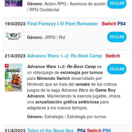
Género:
Action-RPG / Aventura de acción
SEGUIR
/ RPG Occidental
19/4/2023
Final Fantasy I-VI Pixel Remaster
Switch
PS4
Género:
JRPG / Rol
SEGUIR
21/4/2023
Advance Wars 1+2: Re-Boot Camp
Switch
Advance Wars 1+2: Re-Boot Camp
es
SEGUIR
un videojuego de
estrategia por turnos
para
Nintendo Switch
desarrollado por
Nintendo que se trata del
remake
de los míticos
juegos de la saga
Advance Wars
de
Game Boy
Advance
. Manteniendo la esencia jugable, ofrece
una
actualización gráfica ambiciosa
para
adaptarse a los nuevos tiempos.
Género:
Estrategia / Estrategia por turnos
21/4/2023
Tales of the Neon Sea
PS4
Switch
PS5