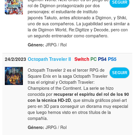
SEGUIR
rol de Digimon protagonizado por dos
personajes: el estudiante de instituto
japonés Takuto, antes aficionado a Digimon, y Shiki,
uno de sus compañeros. La jugabilidad será similar a
la de Digimon World, Re:Digitize y Decode, pero con
un segundo entrenador como compañero.
Género:
JRPG / Rol
24/2/2023
Octopath Traveler II
Switch
PC
PS4
PS5
Octopath Traveler 2 es el tercer RPG de
SEGUIR
Square Enix en la saga Octopath Traveler
tras el original y Octopath Traveler:
Champions of the Continent. La serie se hizo
conocida por
recuperar el espíritu del rol de los 90
con la técnica HD-2D
, que simula gráficos pixel-art
pero en 3D para conseguir un diorama muy especial
que luego hemos visto en otros títulos de la
compañía.
Género:
JRPG / Rol