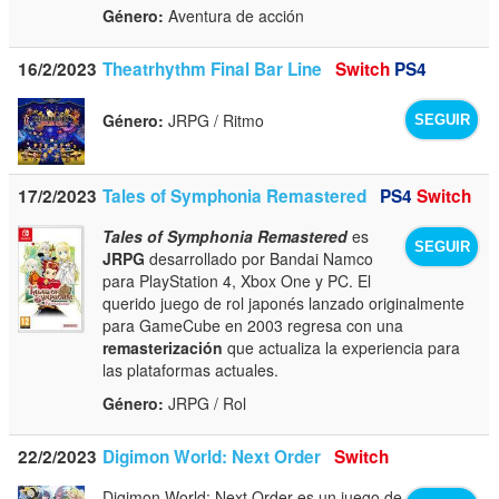
Género:
Aventura de acción
16/2/2023
Theatrhythm Final Bar Line
Switch
PS4
Género:
JRPG / Ritmo
SEGUIR
17/2/2023
Tales of Symphonia Remastered
PS4
Switch
Tales of Symphonia Remastered
es
SEGUIR
JRPG
desarrollado por Bandai Namco
para PlayStation 4, Xbox One y PC. El
querido juego de rol japonés lanzado originalmente
para GameCube en 2003 regresa con una
remasterización
que actualiza la experiencia para
las plataformas actuales.
Género:
JRPG / Rol
22/2/2023
Digimon World: Next Order
Switch
Digimon World: Next Order es un juego de