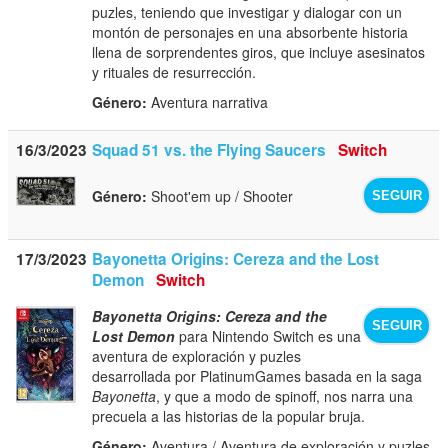
puzles, teniendo que investigar y dialogar con un
montón de personajes en una absorbente historia
llena de sorprendentes giros, que incluye asesinatos
y rituales de resurrección.
Género:
Aventura narrativa
16/3/2023
Squad 51 vs. the Flying Saucers
Switch
Género:
Shoot'em up / Shooter
SEGUIR
17/3/2023
Bayonetta Origins: Cereza and the Lost
Demon
Switch
Bayonetta Origins: Cereza and the
SEGUIR
Lost Demon
para Nintendo Switch es una
aventura de exploración y puzles
desarrollada por PlatinumGames basada en la saga
Bayonetta
, y que a modo de spinoff, nos narra una
precuela a las historias de la popular bruja.
Género:
Aventura / Aventura de exploración y puzles