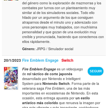
del género como la exploración de mazmorras y los
combates por turnos con un planteamiento muy
similar al de los simuladores sociales. Todo ello
hilado por un argumento de los que consiguen
atraparnos desde el minuto uno y aderezado con
unos personajes muy trabajados, con muchísima
personalidad y que gozan de una evolución muy
creíble y pronunciada, haciendo que conectemos con
ellos rápidamente.
Género:
JRPG / Simulador social
20/1/2023
Fire Emblem Engage
Switch
Fire Emblem Engage
es un videojuego
SEGUIR
de
rol táctico de corte japonés
desarrollado por Nintendo e Intelligent
System para
Nintendo Switch
. Forma parte de la
veterana saga
Fire Emblem
, una de las más
importantes en ecosistemas de Nintendo. En esta
ocasión, esta entrega apuesta por
un estilo
artístico más colorido
que renueva la imagen por
otra más vibrante y más impactante, contándonos