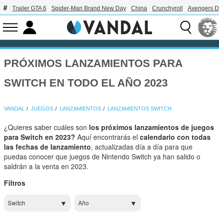
Trailer GTA 6
Spider-Man Brand New Day
China
Crunchyroll
Avengers 
PRÓXIMOS LANZAMIENTOS PARA
SWITCH EN TODO EL AÑO 2023
VANDAL
JUEGOS
LANZAMIENTOS
LANZAMIENTOS SWITCH
¿Quieres saber cuáles son
los próximos lanzamientos de juegos
para Switch en 2023?
Aquí encontrarás el
calendario con todas
las fechas de lanzamiento
, actualizadas día a día para que
puedas conocer que juegos de Nintendo Switch ya han salido o
saldrán a la venta en 2023.
Filtros
Switch
Año