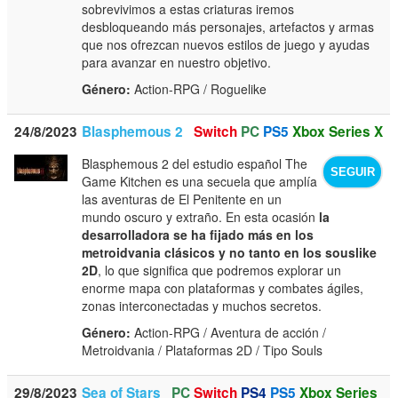
sobrevivimos a estas criaturas iremos
desbloqueando más personajes, artefactos y armas
que nos ofrezcan nuevos estilos de juego y ayudas
para avanzar en nuestro objetivo.
Género:
Action-RPG / Roguelike
24/8/2023
Blasphemous 2
Switch
PC
PS5
Xbox Series X
Blasphemous 2 del estudio español The
SEGUIR
Game Kitchen es una secuela que amplía
las aventuras de El Penitente en un
mundo oscuro y extraño. En esta ocasión
la
desarrolladora se ha fijado más en los
metroidvania clásicos y no tanto en los souslike
2D
, lo que significa que podremos explorar un
enorme mapa con plataformas y combates ágiles,
zonas interconectadas y muchos secretos.
Género:
Action-RPG / Aventura de acción /
Metroidvania / Plataformas 2D / Tipo Souls
29/8/2023
Sea of Stars
PC
Switch
PS4
PS5
Xbox Series