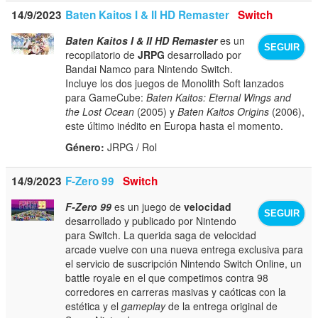
14/9/2023
Baten Kaitos I & II HD Remaster
Switch
Baten Kaitos I & II HD Remaster
es un
SEGUIR
recopilatorio de
JRPG
desarrollado por
Bandai Namco para Nintendo Switch.
Incluye los dos juegos de Monolith Soft lanzados
para GameCube:
Baten Kaitos: Eternal Wings and
the Lost Ocean
(2005) y
Baten Kaitos Origins
(2006),
este último inédito en Europa hasta el momento.
Género:
JRPG / Rol
14/9/2023
F-Zero 99
Switch
F-Zero 99
es un juego de
velocidad
SEGUIR
desarrollado y publicado por Nintendo
para Switch. La querida saga de velocidad
arcade vuelve con una nueva entrega exclusiva para
el servicio de suscripción Nintendo Switch Online, un
battle royale en el que competimos contra 98
corredores en carreras masivas y caóticas con la
estética y el
gameplay
de la entrega original de