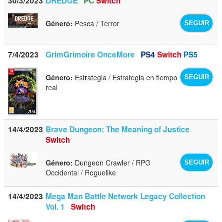
30/3/2023
DREDGE
PC
Switch
Género:
Pesca / Terror
SEGUIR
7/4/2023
GrimGrimoire OnceMore
PS4
Switch
PS5
Género:
Estrategia / Estrategia en tiempo
SEGUIR
real
14/4/2023
Brave Dungeon: The Meaning of Justice
Switch
Género:
Dungeon Crawler / RPG
SEGUIR
Occidental / Roguelike
14/4/2023
Mega Man Battle Network Legacy Collection
Vol. 1
Switch