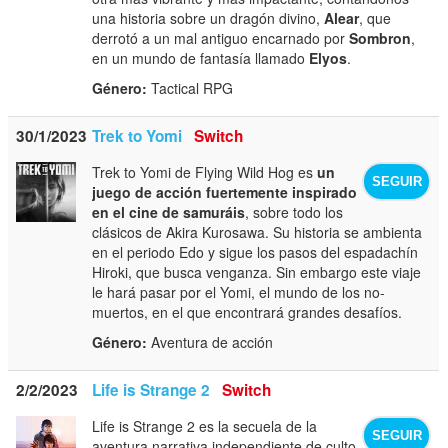
una historia sobre un dragón divino,
Alear
, que
derrotó a un mal antiguo encarnado por
Sombron
,
en un mundo de fantasía llamado
Elyos
.
Género:
Tactical RPG
30/1/2023
Trek to Yomi
Switch
Trek to Yomi de Flying Wild Hog es
un
SEGUIR
juego de acción fuertemente inspirado
en el cine de samuráis
, sobre todo los
clásicos de Akira Kurosawa. Su historia se ambienta
en el periodo Edo y sigue los pasos del espadachín
Hiroki, que busca venganza. Sin embargo este viaje
le hará pasar por el Yomi, el mundo de los no-
muertos, en el que encontrará grandes desafíos.
Género:
Aventura de acción
2/2/2023
Life is Strange 2
Switch
Life is Strange 2 es la secuela de la
SEGUIR
aventura narrativa independiente de culto,