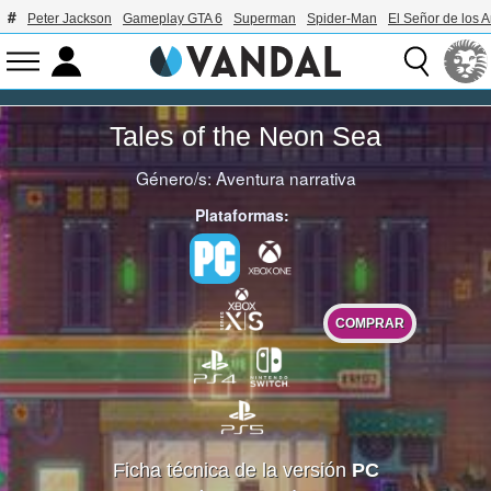
Peter Jackson
Gameplay GTA 6
Superman
Spider-Man
El Señor de los A
Tales of the Neon Sea
Género/s:
Aventura narrativa
Plataformas:
COMPRAR
Ficha técnica de la versión
PC