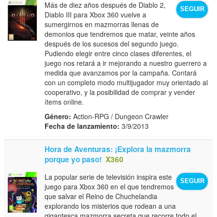
Más de diez años después de Diablo 2,
SEGUIR
Diablo III para Xbox 360 vuelve a
sumergirnos en mazmorras llenas de
demonios que tendremos que matar, veinte años
después de los sucesos del segundo juego.
Pudiendo elegir entre cinco clases diferentes, el
juego nos retará a ir mejorando a nuestro guerrero a
medida que avanzamos por la campaña. Contará
con un completo modo multijugador muy orientado al
cooperativo, y la posibilidad de comprar y vender
ítems online.
Género:
Action-RPG / Dungeon Crawler
Fecha de lanzamiento:
3/9/2013
Hora de Aventuras: ¡Explora la mazmorra
porque yo paso!
X360
La popular serie de televisión inspira este
SEGUIR
juego para Xbox 360 en el que tendremos
que salvar el Reino de Chuchelandia
explorando los misterios que rodean a una
gigantesca mazmorra secreta que recorre todo el