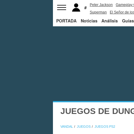
Peter Jackson
Gameplay 
Superman
El Señor de los
PORTADA
Noticias
Análisis
Guías
JUEGOS DE DUN
VANDAL
JUEGOS
JUEGOS PS2