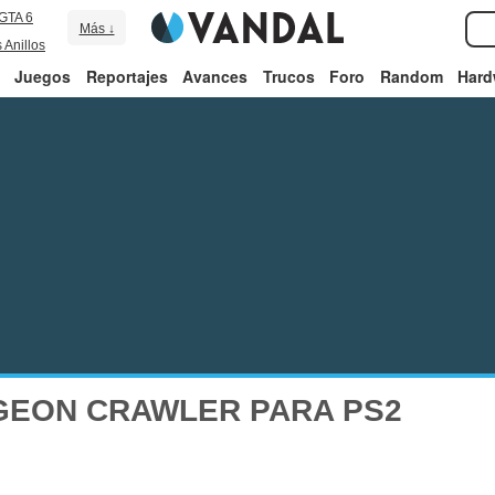
GTA 6
Más ↓
 Anillos
Juegos
Reportajes
Avances
Trucos
Foro
Random
Hard
GEON CRAWLER PARA PS2