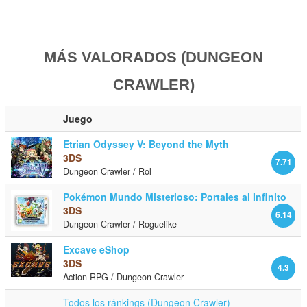
MÁS VALORADOS (DUNGEON
CRAWLER)
Juego
Etrian Odyssey V: Beyond the Myth
3DS
7.71
Dungeon Crawler / Rol
Pokémon Mundo Misterioso: Portales al Infinito
3DS
6.14
Dungeon Crawler / Roguelike
Excave eShop
3DS
4.3
Action-RPG / Dungeon Crawler
Todos los ránkings (Dungeon Crawler)