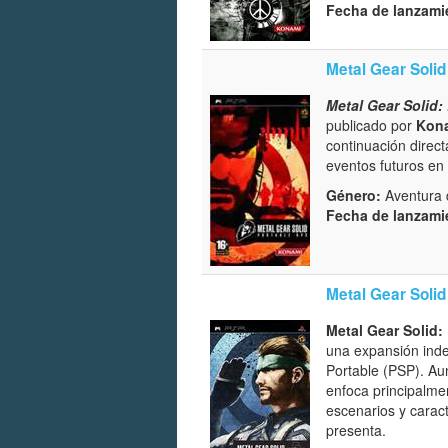
Fecha de lanzami
Metal Gear Solid
Metal Gear Solid:
publicado por
Kon
continuación direc
eventos futuros en 
Género:
Aventura d
Fecha de lanzami
Metal Gear Solid
Metal Gear Solid:
una expansión inde
Portable (PSP). Aun
enfoca principalme
escenarios y caract
presenta.