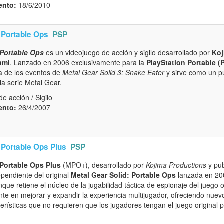
ento:
18/6/2010
 Portable Ops
PSP
 Portable Ops
es un videojuego de acción y sigilo desarrollado por
Koj
ami
. Lanzado en 2006 exclusivamente para la
PlayStation Portable (
ta de los eventos de
Metal Gear Solid 3: Snake Eater
y sirve como un pu
la serie Metal Gear.
e acción / Sigilo
ento:
26/4/2007
 Portable Ops Plus
PSP
 Portable Ops Plus
(MPO+), desarrollado por
Kojima Productions
y pub
pendiente del original
Metal Gear Solid: Portable Ops
lanzada en 200
que retiene el núcleo de la jugabilidad táctica de espionaje del juego 
nte en mejorar y expandir la experiencia multijugador, ofreciendo nue
erísticas que no requieren que los jugadores tengan el juego original 