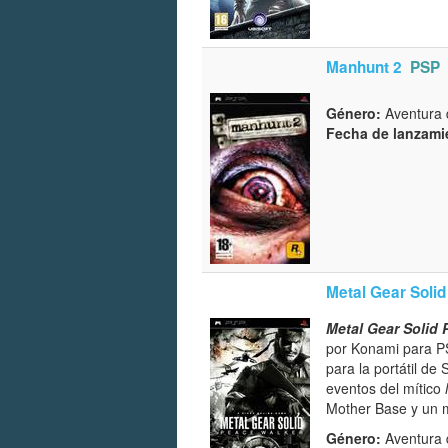
Manhunt 2
PSP
Género:
Aventura d
Fecha de lanzami
Metal Gear Soli
Metal Gear Solid 
por Konami para PS
para la portátil d
eventos del mítico
Mother Base y un 
Género:
Aventura d