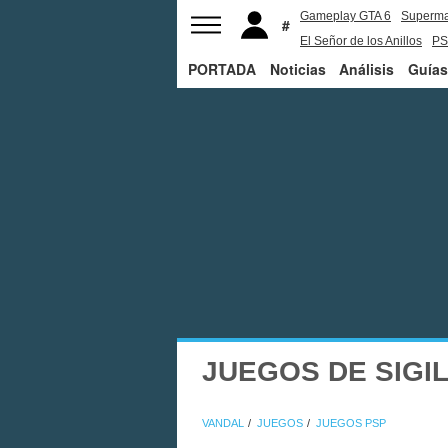
Gameplay GTA 6
Superm
El Señor de los Anillos
PS
PORTADA
Noticias
Análisis
Guías
JUEGOS DE SIGI
VANDAL
JUEGOS
JUEGOS PSP