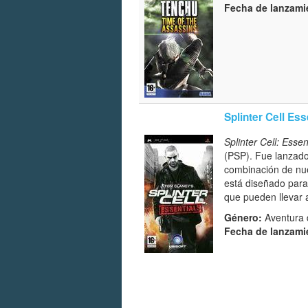
Fecha de lanzami
Splinter Cell Ess
Splinter Cell: Essen
(PSP). Fue lanzado
combinación de nuev
está diseñado para 
que pueden llevar a
Género:
Aventura d
Fecha de lanzami