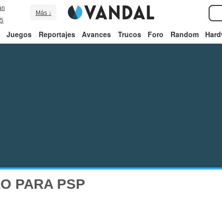
an
Más ↓
5
Juegos
Reportajes
Avances
Trucos
Foro
Random
Hard
LO PARA PSP