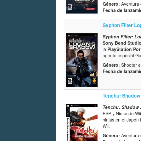
Género:
Aventura d
Fecha de lanzami
Syphon Filter L
Syphon Filter: L
Sony Bend Studi
la
PlayStation Por
agente especial G
Género:
Shooter en
Fecha de lanzami
Tenchu: Shadow
Tenchu: Shadow 
PSP y Nintendo Wii
ninjas en el Japón
Wii.
Género:
Aventura d