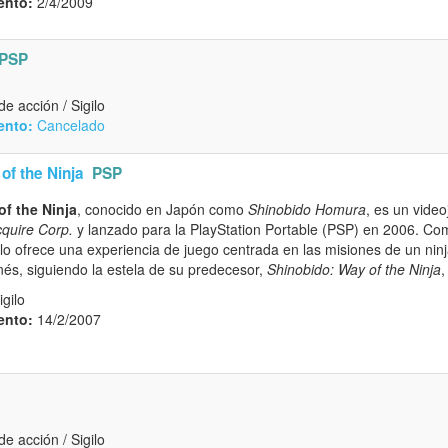
ento:
2/4/2009
PSP
e acción / Sigilo
ento:
Cancelado
of the Ninja
PSP
of the Ninja
, conocido en Japón como
Shinobido Homura
, es un video
quire Corp.
y lanzado para la PlayStation Portable (PSP) en 2006. Com
tulo ofrece una experiencia de juego centrada en las misiones de un nin
és, siguiendo la estela de su predecesor,
Shinobido: Way of the Ninja
,
igilo
ento:
14/2/2007
e acción / Sigilo