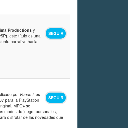
ima Productions
y
SEGUIR
PSP)
, este título es una
ente narrativo hacia
licado por
Konami
, es
SEGUIR
7 para la PlayStation
original, MPO+ se
vos modos de juego, personajes,
para disfrutar de las novedades que