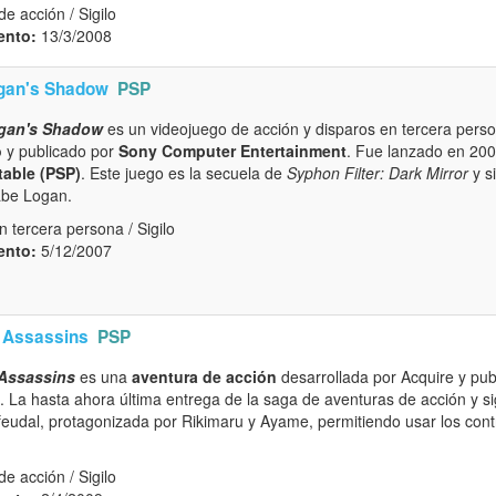
e acción / Sigilo
ento:
13/3/2008
ogan's Shadow
PSP
ogan's Shadow
es un videojuego de acción y disparos en tercera perso
o
y publicado por
Sony Computer Entertainment
. Fue lanzado en 20
table (PSP)
. Este juego es la secuela de
Syphon Filter: Dark Mirror
y s
abe Logan.
 tercera persona / Sigilo
ento:
5/12/2007
 Assassins
PSP
Assassins
es una
aventura de acción
desarrollada por Acquire y pub
. La hasta ahora última entrega de la saga de aventuras de acción y si
 feudal, protagonizada por Rikimaru y Ayame, permitiendo usar los con
e acción / Sigilo