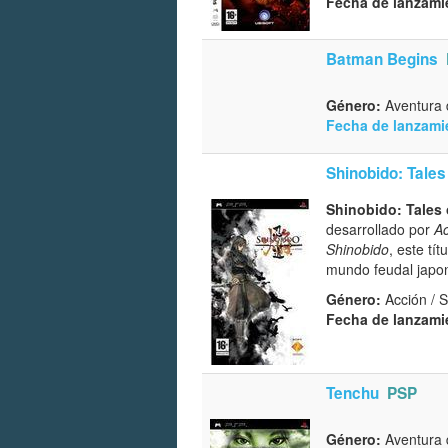
Fecha de lanzami
Batman Begins
Género:
Aventura d
Fecha de lanzami
Shinobido: Tales 
Shinobido: Tales 
desarrollado por
Ac
Shinobido
, este tí
mundo feudal japon
Género:
Acción / S
Fecha de lanzami
Tenchu
PSP
Género:
Aventura d