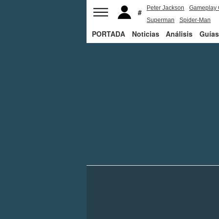
Peter Jackson
Gameplay 
Superman
Spider-Man
PORTADA
Noticias
Análisis
Guías