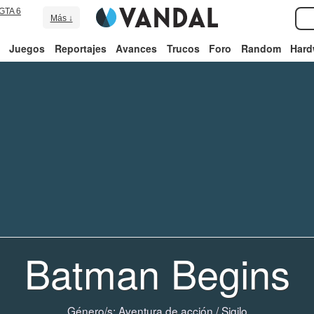
GTA 6
Más ↓
Juegos
Reportajes
Avances
Trucos
Foro
Random
Hard
Batman Begins
Género/s:
Aventura de acción
/
Sigilo