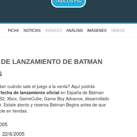
TRUCOS PS2
FICHA
NOTICIAS
AVANCES
ANÁLISIS
IMÁGENES
VÍDEOS
 DE LANZAMIENTO DE
BATMAN
S
ber cuándo sale el juego a la venta? Aquí podrás
a
fecha de lanzamiento oficial
en España de Batman
PS2, Xbox, GameCube, Game Boy Advance, desarrollado
. Estate atento y reserva Batman Begins antes de que
ble en tiendas.
005
:
22/6/2005