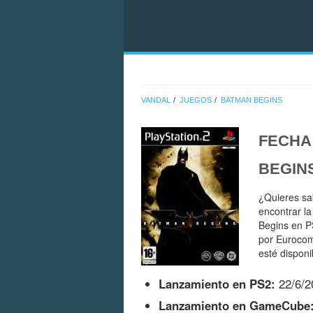
VANDAL
JUEGOS
BATMAN BEGINS
FECHA
BEGIN
¿Quieres sa
encontrar l
Begins en 
por Eurocom
esté disponi
Lanzamiento en PS2:
22/6/2
Lanzamiento en GameCube