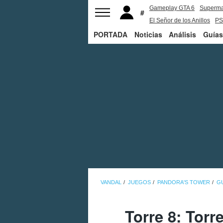
Gameplay GTA 6
Superm
El Señor de los Anillos
PS
PORTADA
Noticias
Análisis
Guías
VANDAL
JUEGOS
PANDORA'S TOWER
G
Torre 8: Torr