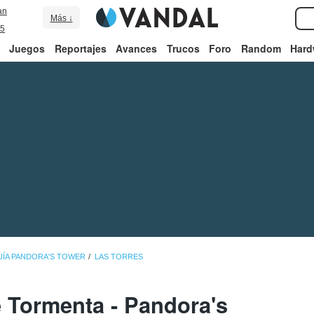
an
Más ↓
5
Juegos
Reportajes
Avances
Trucos
Foro
Random
Hard
UÍA PANDORA'S TOWER
LAS TORRES
e Tormenta - Pandora's