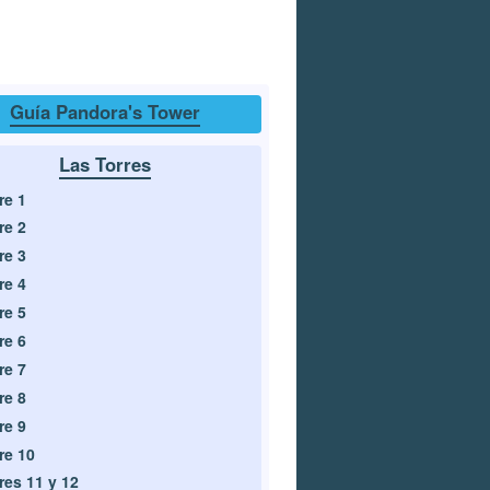
Guía Pandora's Tower
Las Torres
re 1
re 2
re 3
re 4
re 5
re 6
re 7
re 8
re 9
re 10
res 11 y 12