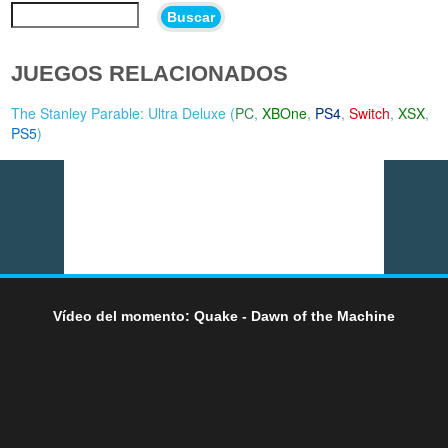
Buscar
JUEGOS RELACIONADOS
The Stanley Parable: Ultra Deluxe (
PC
,
XBOne
,
PS4
,
Switch
,
XSX
,
PS5
)
Vídeo del momento: Quake - Dawn of the Machine