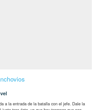
anchovios
vel
a a la entrada de la batalla con el jefe. Dale la
á justo tras ésta, ya que hay trampas que nos