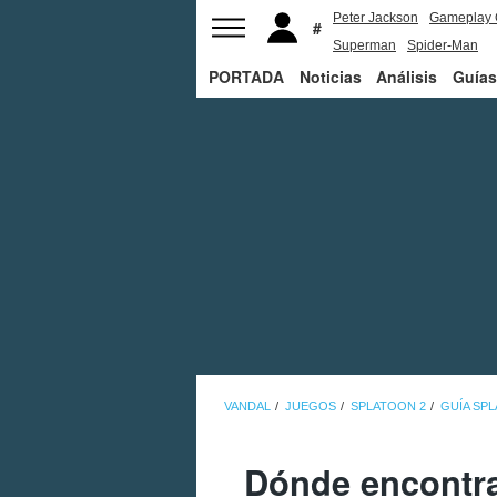
Peter Jackson
Gameplay 
Superman
Spider-Man
PORTADA
Noticias
Análisis
Guías
VANDAL
JUEGOS
SPLATOON 2
GUÍA SP
Dónde encontr