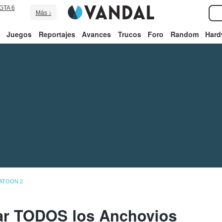
GTA 6
Más ↓
Juegos
Reportajes
Avances
Trucos
Foro
Random
Hard
LATOON 2
ar TODOS los Anchovios