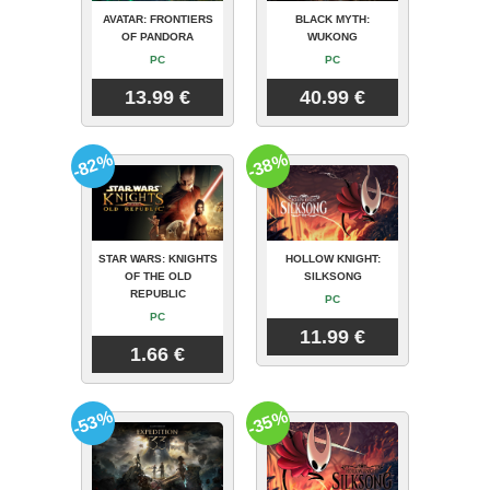
AVATAR: FRONTIERS
BLACK MYTH:
OF PANDORA
WUKONG
PC
PC
13.99 €
40.99 €
-82%
-38%
STAR WARS: KNIGHTS
HOLLOW KNIGHT:
OF THE OLD
SILKSONG
REPUBLIC
PC
PC
11.99 €
1.66 €
-53%
-35%