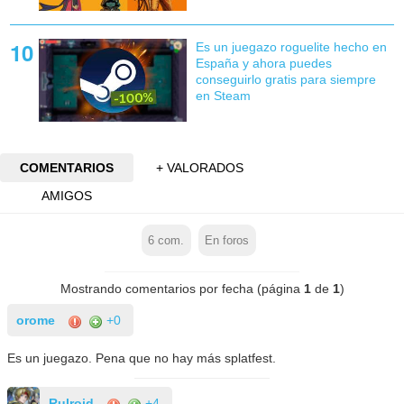
Es un juegazo roguelite hecho en
España y ahora puedes
conseguirlo gratis para siempre
en Steam
COMENTARIOS
+ VALORADOS
AMIGOS
6
com.
En foros
Mostrando comentarios por fecha (página
1
de
1
)
orome
+0
Es un juegazo. Pena que no hay más splatfest.
Rulroid
+4