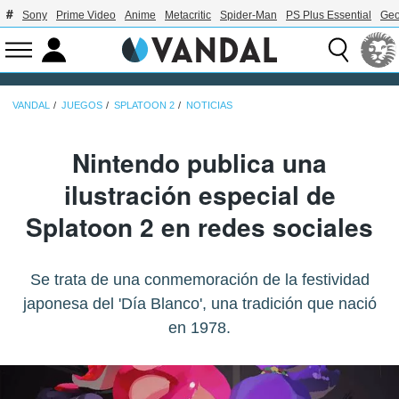
Sony
Prime Video
Anime
Metacritic
Spider-Man
PS Plus Essential
Geo
VANDAL
JUEGOS
SPLATOON 2
NOTICIAS
Nintendo publica una
ilustración especial de
Splatoon 2 en redes sociales
Se trata de una conmemoración de la festividad
japonesa del 'Día Blanco', una tradición que nació
en 1978.