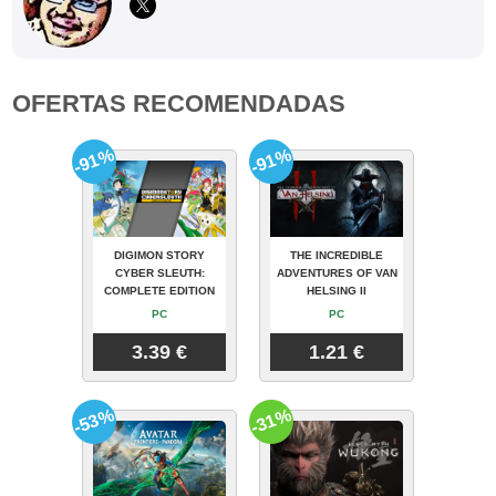
OFERTAS RECOMENDADAS
-91%
-91%
DIGIMON STORY
THE INCREDIBLE
CYBER SLEUTH:
ADVENTURES OF VAN
COMPLETE EDITION
HELSING II
PC
PC
3.39 €
1.21 €
-53%
-31%