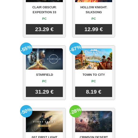
CLAIR OBSCUR:
HOLLOW KNIGHT:
EXPEDITION 33
SILKSONG
PC
PC
23.29 €
12.99 €
-55%
-67%
STARFIELD
TOWN TO CITY
PC
PC
31.29 €
8.19 €
-50%
-28%
007 FIRST LIGHT
CRIMSON DESERT