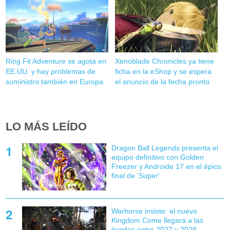
Ring Fit Adventure se agota en
Xenoblade Chronicles ya tiene
EE.UU. y hay problemas de
ficha en la eShop y se espera
suministro también en Europa
el anuncio de la fecha pronto
LO MÁS LEÍDO
Dragon Ball Legends presenta el
equipo definitivo con Golden
Freezer y Androide 17 en el épico
final de 'Super'
Warhorse insiste: el nuevo
Kingdom Come llegará a las
tiendas entre 2027 y 2028