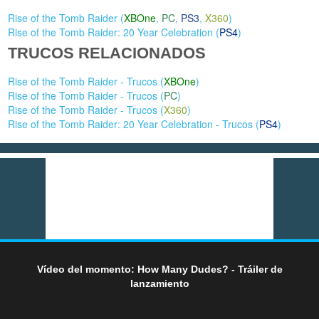
Rise of the Tomb Raider (
XBOne
,
PC
,
PS3
,
X360
)
Rise of the Tomb Raider: 20 Year Celebration (
PS4
)
TRUCOS RELACIONADOS
Rise of the Tomb Raider - Trucos (
XBOne
)
Rise of the Tomb Raider - Trucos (
PC
)
Rise of the Tomb Raider - Trucos (
X360
)
Rise of the Tomb Raider: 20 Year Celebration - Trucos (
PS4
)
Vídeo del momento: How Many Dudes? - Tráiler de
lanzamiento