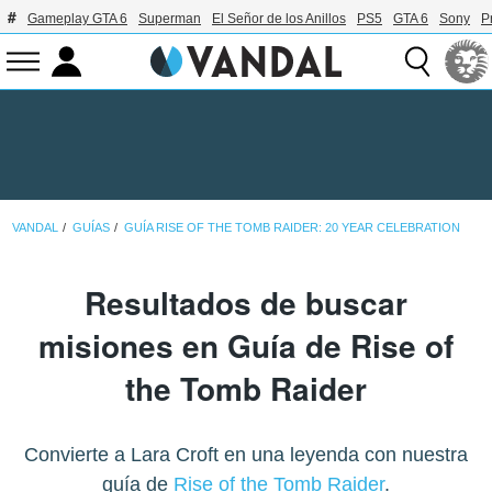
Gameplay GTA 6
Superman
El Señor de los Anillos
PS5
GTA 6
Sony
P
VANDAL
GUÍAS
GUÍA RISE OF THE TOMB RAIDER: 20 YEAR CELEBRATION
Resultados de buscar
misiones en Guía de Rise of
the Tomb Raider
Convierte a Lara Croft en una leyenda con nuestra
guía de
Rise of the Tomb Raider
.