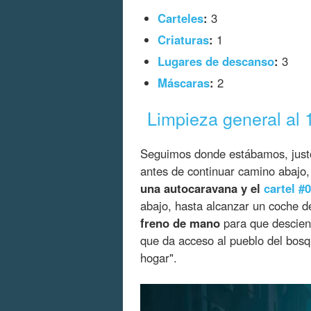
Carteles
:
3
Criaturas
:
1
Lugares de descanso
:
3
Máscaras
:
2
Limpieza general al
Seguimos donde estábamos, justo 
antes de continuar camino abajo, 
una autocaravana y el
cartel #
abajo, hasta alcanzar un coche d
freno de mano
para que desciend
que da acceso al pueblo del bosqu
hogar".