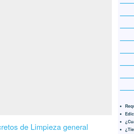
Requ
Edic
¿Cu
cretos de Limpieza general
¿Tie