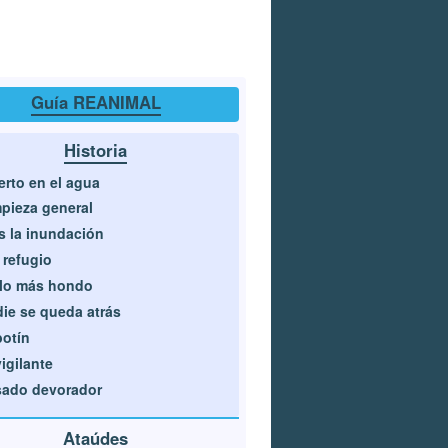
Guía REANIMAL
Historia
rto en el agua
pieza general
s la inundación
 refugio
lo más hondo
ie se queda atrás
botín
vigilante
sado devorador
Ataúdes