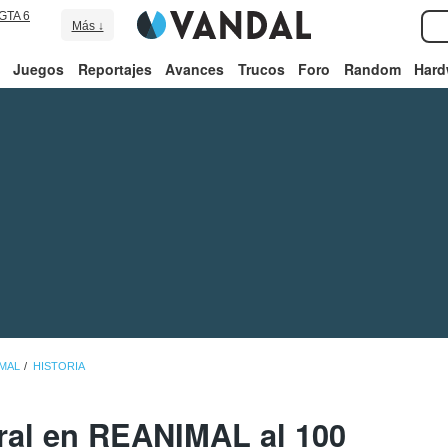
GTA 6
Más ↓
Juegos
Reportajes
Avances
Trucos
Foro
Random
Hard
IMAL
HISTORIA
ral en REANIMAL al 100