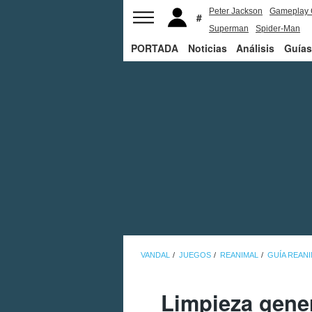
Peter Jackson
Gameplay 
Superman
Spider-Man
PORTADA
Noticias
Análisis
Guías
VANDAL
JUEGOS
REANIMAL
GUÍA REAN
Limpieza gene