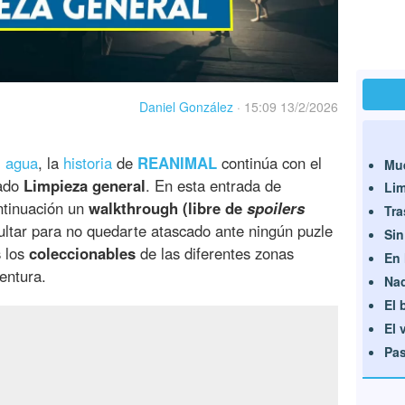
Daniel González
·
15:09 13/2/2026
l agua
, la
historia
de
REANIMAL
continúa con el
Mue
lado
Limpieza general
. En esta entrada de
Lim
tinuación un
walkthrough (libre de
spoilers
Tra
ltar para no quedarte atascado ante ningún puzle
Sin
s los
coleccionables
de las diferentes zonas
En 
ventura.
Nad
El 
El 
Pa