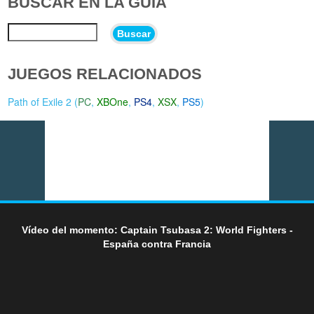
BUSCAR EN LA GUÍA
Buscar
JUEGOS RELACIONADOS
Path of Exile 2 (
PC
,
XBOne
,
PS4
,
XSX
,
PS5
)
Vídeo del momento: Captain Tsubasa 2: World Fighters -
España contra Francia