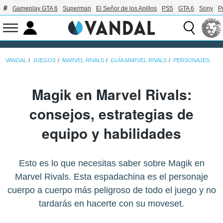
Gameplay GTA 6
Superman
El Señor de los Anillos
PS5
GTA 6
Sony
P
VANDAL
JUEGOS
MARVEL RIVALS
GUÍA MARVEL RIVALS
PERSONAJES
Magik en Marvel Rivals:
consejos, estrategias de
equipo y habilidades
Esto es lo que necesitas saber sobre Magik en
Marvel Rivals. Esta espadachina es el personaje
cuerpo a cuerpo más peligroso de todo el juego y no
tardarás en hacerte con su moveset.