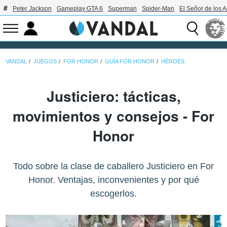
Peter Jackson
Gameplay GTA 6
Superman
Spider-Man
El Señor de los A
VANDAL
JUEGOS
FOR HONOR
GUÍA FOR HONOR
HÉROES
Justiciero: tácticas,
movimientos y consejos - For
Honor
Todo sobre la clase de caballero Justiciero en For
Honor. Ventajas, inconvenientes y por qué
escogerlos.