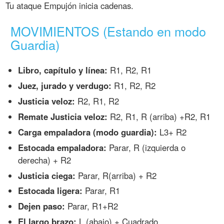
Tu ataque Empujón inicia cadenas.
MOVIMIENTOS (Estando en modo
Guardia)
Libro, capítulo y línea:
R1, R2, R1
Juez, jurado y verdugo:
R1, R2, R2
Justicia veloz:
R2, R1, R2
Remate Justicia veloz:
R2, R1, R (arriba) +R2, R1
Carga empaladora (modo guardia):
L3+ R2
Estocada empaladora:
Parar, R (izquierda o
derecha) + R2
Justicia ciega:
Parar, R(arriba) + R2
Estocada ligera:
Parar, R1
Dejen paso:
Parar, R1+R2
El largo brazo:
L (abajo) + Cuadrado