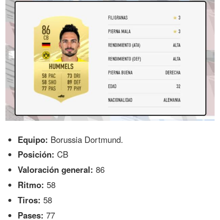
Equipo:
Borussia Dortmund.
Posición:
CB
Valoración general:
86
Ritmo:
58
Tiros:
58
Pases:
77