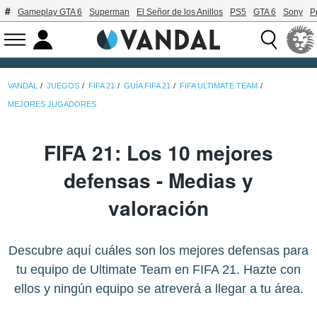
Gameplay GTA 6
Superman
El Señor de los Anillos
PS5
GTA 6
Sony
P
VANDAL
JUEGOS
FIFA 21
GUÍA FIFA 21
FIFA ULTIMATE TEAM
MEJORES JUGADORES
FIFA 21: Los 10 mejores
defensas - Medias y
valoración
Descubre aquí cuáles son los mejores defensas para
tu equipo de Ultimate Team en FIFA 21. Hazte con
ellos y ningún equipo se atreverá a llegar a tu área.