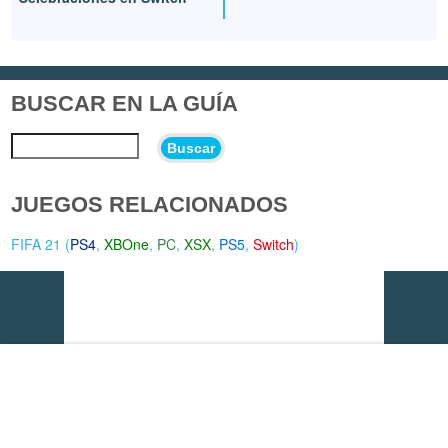
BUSCAR EN LA GUÍA
Buscar
JUEGOS RELACIONADOS
FIFA 21 (
PS4
,
XBOne
,
PC
,
XSX
,
PS5
,
Switch
)
Vídeo del momento: Onimusha: Way of the Sword - Severing
Fates