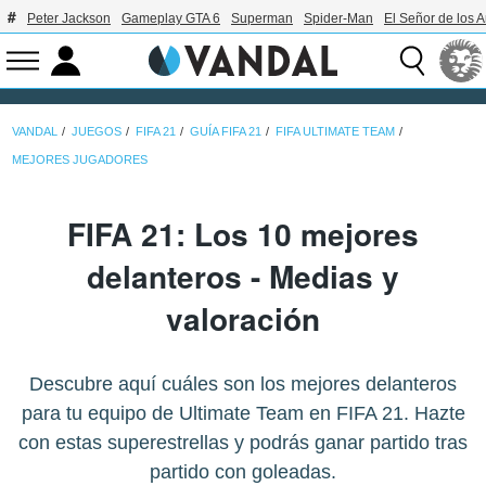
Peter Jackson
Gameplay GTA 6
Superman
Spider-Man
El Señor de los A
VANDAL
JUEGOS
FIFA 21
GUÍA FIFA 21
FIFA ULTIMATE TEAM
MEJORES JUGADORES
FIFA 21: Los 10 mejores
delanteros - Medias y
valoración
Descubre aquí cuáles son los mejores delanteros
para tu equipo de Ultimate Team en FIFA 21. Hazte
con estas superestrellas y podrás ganar partido tras
partido con goleadas.