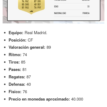
Equipo:
Real Madrid.
Posición:
CF
Valoración general:
89
Ritmo:
74
Tiros:
85
Pases:
81
Regates:
87
Defensa:
40
Físico:
76
Precio en monedas aproximado:
40.000