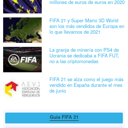
millones de euros de euros en 2020
FIFA 21 y Super Mario 3D World
son los más vendidos de Europa en
lo que llevamos de 2021
La granja de minería con PS4 de
Ucrania se dedicaba a FIFA FUT,
no a las criptomonedas
FIFA 21 se alza como el juego más
vendido en España durante el mes
de junio
Guía FIFA 21