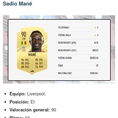
Sadio Mané
Equipo:
Liverpool.
Posición:
EI
Valoración general:
90
Ritmo:
94