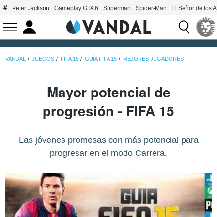
Peter Jackson
Gameplay GTA 6
Superman
Spider-Man
El Señor de los A
VANDAL
JUEGOS
FIFA 15
GUÍA FIFA 15
MEJORES JUGADORES
Mayor potencial de
progresión - FIFA 15
Las jóvenes promesas con más potencial para
progresar en el modo Carrera.