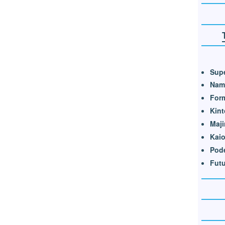
Supe
Nam
For
Kin
Maji
Kai
Pod
Futu