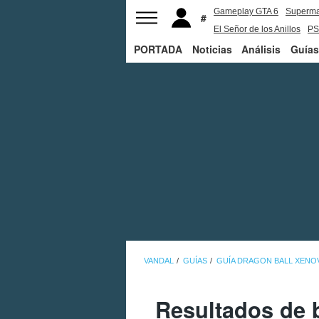
Gameplay GTA 6
Superm
El Señor de los Anillos
PS
PORTADA
Noticias
Análisis
Guías
VANDAL
GUÍAS
GUÍA DRAGON BALL XENO
Resultados de b