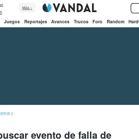
an
Más ↓
5
Juegos
Reportajes
Avances
Trucos
Foro
Random
Hard
VERSE 2
uscar evento de falla de